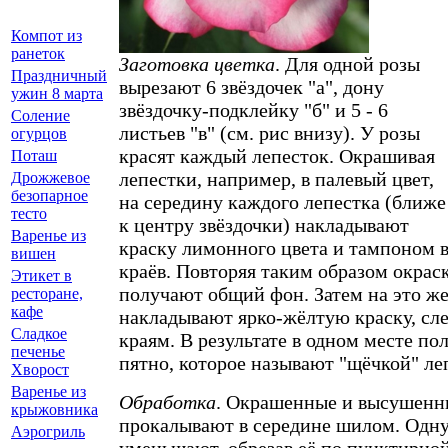
Компот из
ранеток
Заготовка цветка
. Для одной розы
Праздничный
вырезают 6 звёздочек "а", дону
ужин 8 марта
звёздочку-подклейку "б" и 5 - 6
Соление
листьев "в" (см. рис внизу). У розы
огурцов
красят каждый лепесток. Окрашивая
Поташ
лепестки, например, в палевый цвет,
Дрожжевое
безопарное
на середину каждого лепестка (ближе
тесто
к центру звёздочки) накладывают
Варенье из
краску лимонного цвета и тампоном 
вишен
краёв. Повторяя таким образом окраск
Этикет в
получают общий фон. Затем на это же
ресторане,
кафе
накладывают ярко-жёлтую краску, сле
Сладкое
краям. В результате в одном месте по
печенье
пятно, которое называют "щёчкой" ле
Хворост
Варенье из
Обработка
. Окрашенные и высушенн
крыжовника
прокалывают в середине шилом. Одну 
Аэрогриль
уменьшают, обрезав её по пунктирно