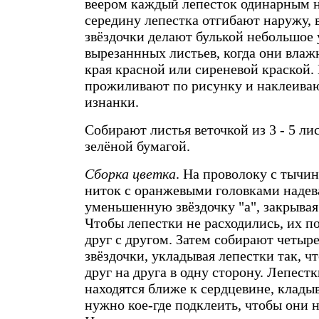
веером каждый лепесток одинарным 
середину лепестка отгибают наружу, 
звёздочки делают булькой небольшое 
вырезаннных листьев, когда они вла
края красной или сиреневой краской.
прожиливают по рисунку и наклеиваю
изнанки.
Собирают листья веточкой из 3 - 5 лис
зелёной бумагой.
Сборка цветка
. На проволоку с тычи
ниток с оранжевыми головками надев
уменьшенную звёздочку "а", закрыва
Чтобы лепестки не расходились, их п
друг с другом. Затем собирают четыр
звёздочки, укладывая лепестки так, ч
друг на друга в одну сторону. Лепест
находятся ближе к сердцевине, клады
нужно кое-где подклеить, чтобы они н