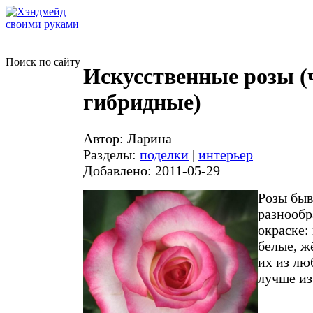
Поиск по сайту
Искусственные розы (
гибридные)
Автор: Ларина
Разделы:
поделки
|
интерьер
Добавлено: 2011-05-29
Розы быв
разнообр
окраске:
белые, ж
их из лю
лучше из