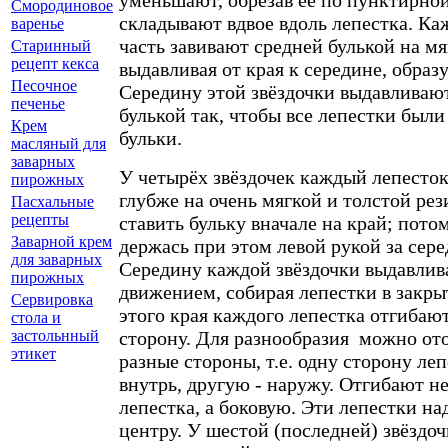
Смородиновое
складывают вдвое вдоль лепестка. К
варенье
часть завивают средней булькой на мя
Старинный
рецепт кекса
выдавливая от края к середине, образу
Песочное
Середину этой звёздочки выдавливают
печенье
булькой так, чтобы все лепестки были
Крем
бульки.
масляный для
заварных
У четырёх звёздочек каждый лепесто
пирожных
глубже на очень мягкой и толстой рез
Пасхальные
рецепты
ставить бульку вначале на край; пото
Заварной крем
держась при этом левой рукой за сере
для заварных
Середину каждой звёздочки выдавли
пирожных
движением, собирая лепестки в закр
Сервировка
этого края каждого лепестка отгибаю
стола и
сторону. Для разнообразия можно ото
застольнный
этикет
разные стороны, т.е. одну сторону ле
внутрь, другую - наружу. Отгибают н
лепестка, а боковую. Эти лепестки н
центру. У шестой (последней) звёздо