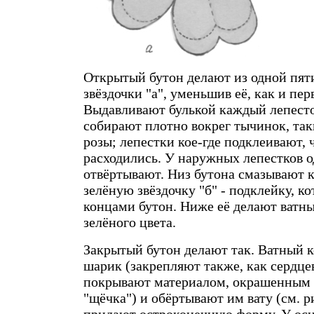
Открытый бутон делают из одной пят
звёздочки "а", уменьшив её, как и пер
Выдавливают булькой каждый лепесто
собирают плотно вокрег тычинок, так
розы; лепестки кое-где подклеивают, 
расходились. У наружных лепестков о
отвёртывают. Низ бутона смазывают 
зелёную звёздочку "б" - подклейку, к
концами бутон. Ниже её делают ватн
зелёного цвета.
Закрытый бутон делают так. Ватный 
шарик (закрепляют также, как сердце
покрывают материалом, окрашенным в
"щёчка") и обёртывают им вату (см. р
придают остроконечную форму. У осн