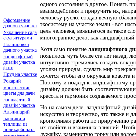
одного состояния в другое. Понять п
взаимодействия и приручить их, напр
человеку русло, создав вечную сбала
Оформление
экосистему на участке земли - вот нас
дачного участка
цель человека, взявшегося за такое сл
Украшение сада
многогранное дело, как ландшафтный 
скульптурами
Планировка
Хотя само понятие
ландшафтного д
дачного участка
появилось чуть более ста лет назад, л
ландшафтный
интуитивно стремились создать вокру
дизайн участка
фото
уголки природы, сделать мир прекрас
Пруд на участке
хочется чтобы его окружала красота и
Рокарий
Поэтому и подход к ландшафтному пр
многолетние
дизайну должен быть соответствующим
цветы для дачи
красота и гармония создаваемого прос
ланшафтный
дизайн участка
Но на самом деле, ландшафтный дизайн
Альпинарий
искусство и творчество, это также и д
парники и
кропотливая работа по приручению ра
теплицы из
их свойств и взаимных влияний. Чтобы
поликарбоната
лужайку, каменистую горку или водоём