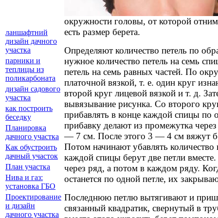
окружности головы, от которой отним
есть размер берета.
ланшафтний
дизайн дачного
Определяют количество петель по обр
участка
нужное количество петель на семь спи
парники и
теплицы из
петель на семь равных частей. По окр
поликарбоната
платочной вязкой, т. е. один круг изн
дизайн садового
второй круг лицевой вязкой и т. д. За
участка
вывязывание рисунка. Со второго кру
как построить
прибавлять в конце каждой спицы по о
беседку
прибавку делают из промежутка через 
Планировка
— 7 см. После этого 3 — 4 см вяжут б
дачного участка
Потом начинают убавлять количество п
Как обустроить
дачный участок
каждой спицы берут две петли вместе.
План участка
через ряд, а потом в каждом ряду. Ко
Нива и газ:
останется по одной петле, их закрываю
установка ГБО
Последнюю петлю вытягивают и приш
Проектирование
и дизайн
связанный квадратик, свернутый в тр
дачного участка