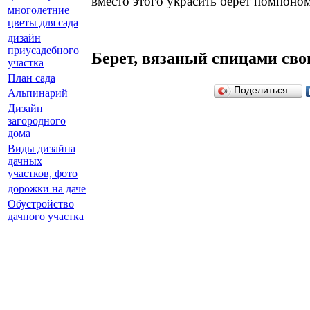
вместо этого украсить берет помпоном
многолетние
цветы для сада
дизайн
приусадебного
Берет, вязаный спицами св
участка
План сада
Поделиться…
Альпинарий
Дизайн
загородного
дома
Виды дизайна
дачных
участков, фото
дорожки на даче
Обустройство
дачного участка