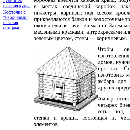
Гурвинек
в местах соединений коробок накл
вязаная кукла
пилястры, карнизы; под свесом кров
Кофточка с
"бабочками",
прикрепляются балкон и водосточные т
вязаная
окончательная зачистка макета. Затем м
спицами
масляными красками, нитрокрасками ил
зеленым цветом, стены — коричневым.
Чтобы овл
изготовлени
домов, нужно
простых. Сн
изготовить м
амбара для 
других проду
Амбар стоит
четырех бре
есть пол, 
стенки и крыша, состоящая из чет
элементов