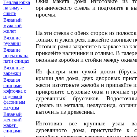
Окна макета дома изготовьте из т
Тёплая юбка
органического стекла и подгоните в в
на зиму -
сшить
проемы.
Вязаный
мужской
жилет
На эти стекла с обеих сторон из полосо
Вязание
тонких и узких реек наклейте оконные п
рукавиц
Готовые рамы закрепите в каркасе на кл
Вязание
приклейте наличники и отливы. В галере
перчаток на
оконные коробки и стойки между окнам
пяти спицах
Вязанные
Из фанеры или сухой доски (бруска)
варежки
крыши для дома, двух дворовых пристр
Вязаная
жести изготовьте желоба и припаяйте 
спицами
прикрепите слуховые окна и печные тр
кофточка с
отделкой
деревянных' брусочков. Водосточ
фасонным
сделать из металла, целлулоида, органи
жгутом
выточить из древесины.
Вязаный
женский
Изготовив все крупные узлы ва
жакет -
деревянного дома, приступайте к с
спицами
коробках крепятся каркасы крыш, подг