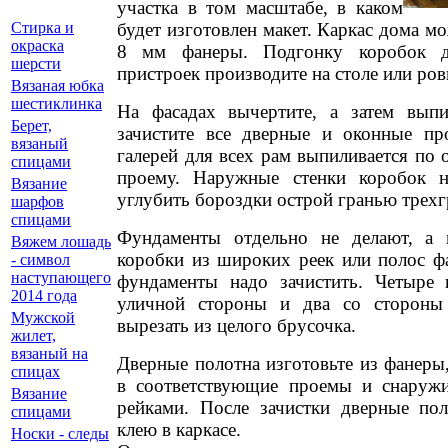
участка в том масштабе, в каком
будет изготовлен макет. Каркас дома м
Стирка и
окраска
8 мм фанеры. Подгонку коробок 
шерсти
пристроек производите на столе или ров
Вязаная юбка
шестиклинка
На фасадах вычертите, а затем выпи
Берет,
зачистите все дверные и оконные пр
вязаный
галерей для всех рам выпиливается по
спицами
проему. Наружные стенки коробок н
Вязание
углубить бороздки острой гранью трехг
шарфов
спицами
Фундаменты отдельно не делают, а 
Вяжем лошадь
коробки из широких реек или полос фа
- символ
наступающего
фундаменты надо зачистить. Четыре
2014 года
уличной стороны и два со сторон
Мужской
вырезать из целого брусочка.
жилет,
вязаный на
Дверные полотна изготовьте из фанеры
спицах
в соответствующие проемы и снаружи
Вязание
рейками. После зачистки дверные пол
спицами
клею в каркасе.
Носки - следы