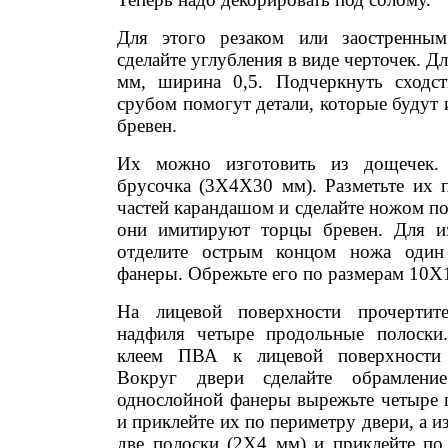
Для этого резаком или заостренны
сделайте углубления в виде черточек. Дли
мм, ширина 0,5. Подчеркнуть сходст
срубом помогут детали, которые будут
бревен.
Их можно изготовить из дощечек. 
брусочка (3X4X30 мм). Разметьте их п
частей карандашом и сделайте ножом п
они имитируют торцы бревен. Для из
отделите острым концом ножа один
фанеры. Обрежьте его по размерам 10X
На лицевой поверхности прочертит
надфиля четыре продольные полоски.
клеем ПВА к лицевой поверхности 
Вокруг двери сделайте обрамлени
однослойной фанеры вырежьте четыре 
и приклейте их по периметру двери, а 
две полоски (2X4 мм) и приклейте по