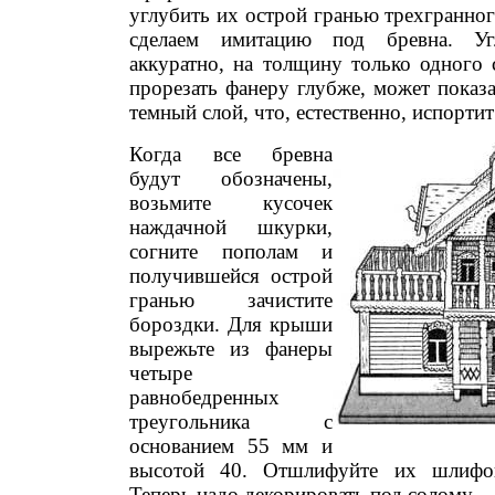
углубить их острой гранью трехгранно
сделаем имитацию под бревна. Угл
аккуратно, на толщину только одного 
прорезать фанеру глубже, может показа
темный слой, что, естественно, испортит
Когда все бревна
будут обозначены,
возьмите кусочек
наждачной шкурки,
согните пополам и
получившейся острой
гранью зачистите
бороздки. Для крыши
вырежьте из фанеры
четыре
равнобедренных
треугольника с
основанием 55 мм и
высотой 40. Отшлифуйте их шлифов
Теперь надо декорировать под солому.