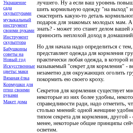
лучшего. Ну а если ваш уровень повыш
Украшение
сада
шить кормильную одежду "на выход" и
скульптурами
смастерить какую-то деталь кормильног
музыкальный
подарок для знакомых молодых мам. А 
инструмент
знать? - может это станет делом вашей 
своими руками
приносить неплохой доход в домашний 
Инструмент
скульптора
Но для начала надо определиться с тем,
Бабушкины
представляет одежда для кормления гр
советы на
практически любая одежда, в которой и
Новый год
называемый "секрет для кормления" - 
Искусственные
цветы: маки
незаметно для окружающих оголить гр
Вязаная ёлка
покормить ею своего кроху.
Кормушки для
Секретов для кормления существует мн
птиц своими
руками
некоторые из них более удобны, некото
Макет дома
справедливости ради, надо отметить, ч
столько мнений: одной женщине удобне
типом секрета для кормления, другой - 
менее, некоторые общие принципы сейч
осветим.