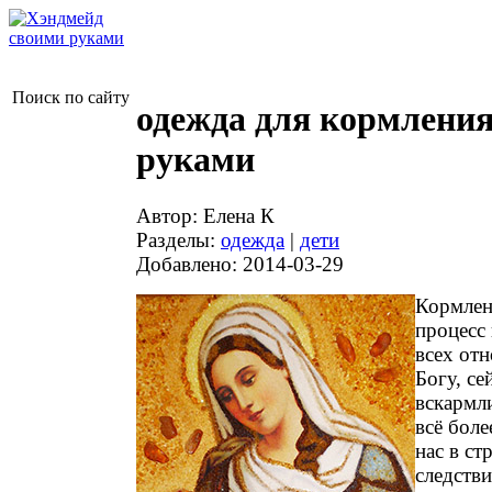
Поиск по сайту
одежда для кормлени
руками
Автор: Елена К
Разделы:
одежда
|
дети
Добавлено: 2014-03-29
Кормлен
процесс
всех от
Богу, се
вскармл
всё бол
нас в ст
следств