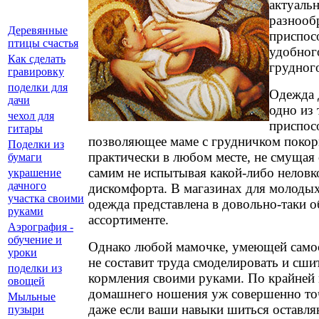
актуаль
разнооб
Деревянные
приспос
птицы счастья
удобног
Как сделать
грудног
гравировку
поделки для
Одежда 
дачи
одно из 
чехол для
приспос
гитары
позволяющее маме с грудничком покор
Поделки из
практически в любом месте, не смуща
бумаги
самим не испытывая какой-либо неловк
украшение
дачного
дискомфорта. В магазинах для молоды
участка своими
одежда представлена в довольно-таки
руками
ассортименте.
Аэрография -
обучение и
Однако любой мамочке, умеющей само
уроки
не составит труда смоделировать и сши
поделки из
кормления своими руками. По крайней 
овощей
домашнего ношения уж совершенно точ
Мыльные
даже если ваши навыки шиться оставля
пузыри