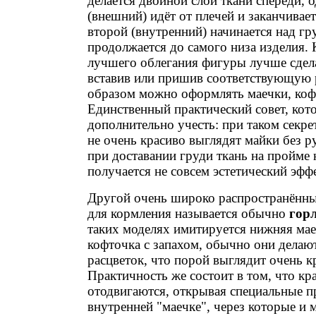
делается двойной слой ткани спереди, 
(внешний) идёт от плечей и заканчивает
второй (внутренний) начинается над гр
продолжается до самого низа изделия. 
лучшего облегания фигуры лучше сдел
вставив или пришив соответствующую 
образом можно оформлять маечки, кофт
Единственный практический совет, кот
дополнительно учесть: при таком секре
не очень красиво выглядят майки без р
при доставании груди ткань на пройме 
получается не совсем эстетический эффе
Другой очень широко распространённы
для кормления называется обычно
гор
таких моделях имитируется нижняя мае
кофточка с запахом, обычно они делаю
расцветок, что порой выглядит очень к
Практичность же состоит в том, что кра
отодвигаются, открывая специальные п
внутренней "маечке", через которые и