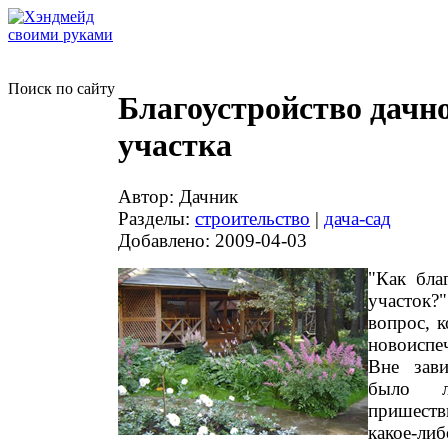
Поиск по сайту
Благоустройство дачн
участка
Автор: Дачник
Разделы:
строительство
|
дача-сад
Добавлено: 2009-04-03
"Как бла
участок
вопрос, к
новоисп
Вне зави
было 
пришеств
какое-либ