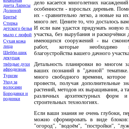
кефирная
дело касается многолетних насаждений
диета Ларисы
особенности - взрослых деревьев. Пом
Долиной
их - сравнительно легко, а новые на их
Бритьё
много лет. Цените то, что досталось вам
Стирка
И если вам удастся придумать новую п
детского белья
участка, без вырубания и раскорчёвки д
мыло с люфой
имеющихся сооружений - вы сэконо
Сухая кожа
работ, которые необходимо п
лица
благоустройства вашего дачного участка
Шебби-шик
декупаж
Детальность планировки во многом з
твёрдые духи
афродизиак
ваших познаний в "дачной" тематике.
Туризм
много свободного времени, которое
Уход за
провести, получая дополнительные зн
волосами
растений, методов их выращивания, а 
Бородавки и
различных архитектурных форм 
родинки
строительных технологиях.
Если ваши знания не очень глубоки, п
можно сформировать в виде блоков: 
"огород", "водоём", "постройки", "лу