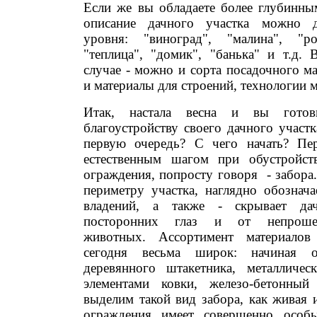
Если же вы обладаете более глубинны
описание дачного участка можно д
уровня: "виноград", "малина", "ро
"теплица", "домик", "банька" и т.д.
случае - можно и сорта посадочного ма
и материалы для строений, технологии
Итак, настала весна и вы гото
благоустройству своего дачного участк
первую очередь? С чего начать? П
естественным шагом при обустройств
ограждения, попросту говоря - забора.
периметру участка, наглядно обознач
владений, а также - скрывает да
посторонних глаз и от непроше
животных. Ассортимент материало
сегодня весьма широк: начиная о
деревянного штакетника, металличес
элементами ковки, железо-бетонный
выделим такой вид забора, как живая 
ограждения имеет совершенно особые