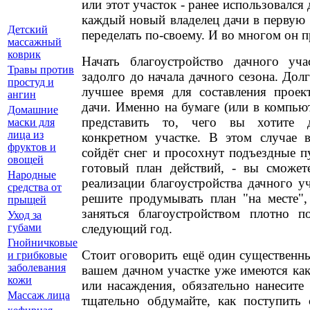
или этот участок - ранее использовался 
каждый новый владелец дачи в первую 
Детский
переделать по-своему. И во многом он п
массажный
коврик
Начать благоустройство дачного уча
Травы против
задолго до начала дачного сезона. Долг
простуд и
лучшее время для составления проек
ангин
дачи. Именно на бумаге (или в компью
Домашние
представить то, чего вы хотите 
маски для
лица из
конкретном участке. В этом случае в
фруктов и
сойдёт снег и просохнут подъездные п
овощей
готовый план действий, - вы сможет
Народные
реализации благоустройства дачного у
средства от
решите продумывать план "на месте", 
прыщей
заняться благоустройством плотно п
Уход за
следующий год.
губами
Гнойничковые
Стоит оговорить ещё один существенны
и грибковые
заболевания
вашем дачном участке уже имеются как
кожи
или насаждения, обязательно нанесите
Массаж лица
тщательно обдумайте, как поступить