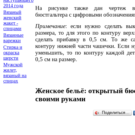
наступающего
2014 года
На рисунке также дан чертеж 
Вязаный
бюстгальтера с цифровыми обозначения
женский
жакет -
Примечание
: если нужно сделать вы
спицами
размера, то для этого по контуру вер
Вязанные
сделать прибавку в 0,5 см. То же с
варежки
контуру нижней части чашечки. Если н
Стирка и
уменьшить, то по контуру каждой де
окраска
шерсти
0,5 см на размер.
Мужской
жилет,
вязаный на
спицах
Женское бельё: открытый бю
своими руками
Поделиться…