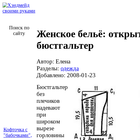
Поиск по
Женское бельё: откр
сайту
бюстгальтер
Автор: Елена
Разделы:
одежда
Добавлено: 2008-01-23
Бюстгальтер
без
плечиков
надевают
при
широком
вырезе
Кофточка с
горловины
"бабочками",