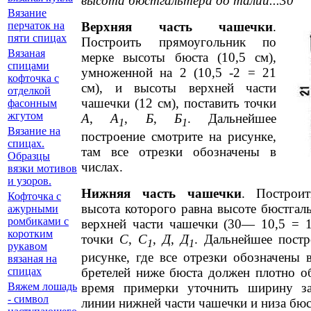
высота бюстгальтера до талии...30
Вязание
Верхняя часть чашечки
.
перчаток на
пяти спицах
Построить прямоугольник по
Вязаная
мерке высоты бюста (10,5 см),
спицами
умноженной на 2 (10,5 -2 = 21
кофточка с
см), и высоты верхней части
отделкой
чашечки (12 см), поставить точки
фасонным
жгутом
А
,
А
,
Б
,
Б
. Дальнейшее
1
1
Вязание на
построение смотрите на рисунке,
спицах.
там все отрезки обозначены в
Образцы
числах.
вязки мотивов
и узоров.
Нижняя часть чашечки
. Построит
Кофточка с
высота которого равна высоте бюстгал
ажурными
ромбиками с
верхней части чашечки (30— 10,5 = 19
коротким
точки
С
,
С
,
Д
,
Д
. Дальнейшее постр
1
1
рукавом
рисунке, где все отрезки обозначены 
вязаная на
бретелей ниже бюста должен плотно об
спицах
время примерки уточнить ширину з
Вяжем лошадь
- символ
линии нижней части чашечки и низа бюс