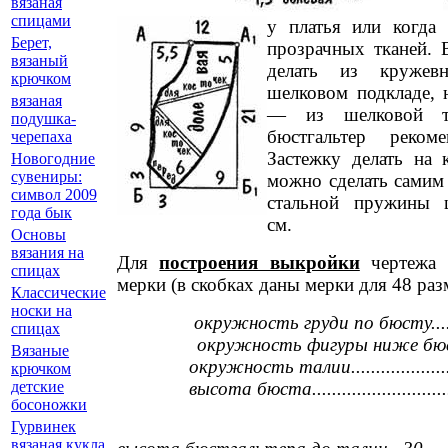
вязаная
спицами
у платья или когда 
Берет,
прозрачных тканей.
вязаный
делать из кружев
крючком
шелковом подкладе, 
вязаная
— из шелковой тк
подушка-
бюстгальтер рекоме
черепаха
Застежку делать на 
Новогодние
сувениры:
можно сделать самим
символ 2009
стальной пружины 
года бык
см.
Основы
вязания на
Для
построения выкройки
чертежа 
спицах
мерки (в скобках даны мерки для 48 раз
Классические
носки на
окружность груди по бюсту.......
спицах
окружность фигуры ниже бюс
Вязаные
окружность талии.....................
крючком
высота бюста............................
детские
босоножки
Гурвинек
вязаная кукла