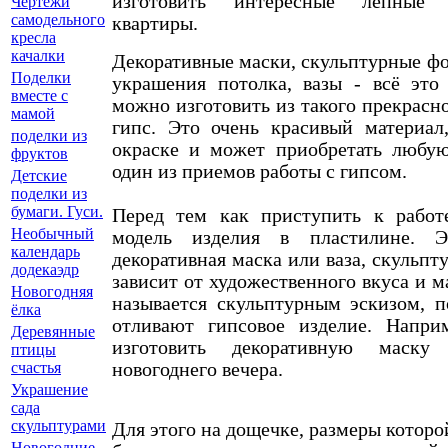
изготовить интересные лепные
Чертежи
самодельного
квартиры.
кресла
качалки
Декоративные маски, скульптурные ф
Поделки
украшения потолка, вазы - всё это
вместе с
можно изготовить из такого прекрасно
мамой
гипс. Это очень красивый материал,
поделки из
окраске и может приобретать любу
фруктов
один из приемов работы с гипсом.
Детские
поделки из
бумаги. Гуси.
Перед тем как приступить к работ
Необычный
модель изделия в пластилине. 
календарь
декоративная маска или ваза, скульпту
додекаэдр
зависит от художественного вкуса и м
Новогодняя
называется скульптурным эскизом, п
ёлка
отливают гипсовое изделие. Напри
Деревянные
изготовить декоративную маску
птицы
новогоднего вечера.
счастья
Украшение
сада
скульптурами
Для этого на дощечке, размеры которо
Новогодние