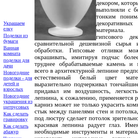
декором, котор
выполняли с б
тонким поним
декоративны
Украшаем
елку
материала.
Поделки из
гипсового дек
бумаги
сравнительной дешевизной сырья 
Ванная
обработки. Гипсовые отливки мо
комната
окрашивать, имитируя подчас боле
поделки для
труднее обрабатываемые камень и 
дачи
всего в архитектурной лепнине предп
Новогодние
естественный белый цвет мате
поделки - для
выразительно подчеркивал тончайшие
детей и
взрослых
придавал им воздушность, легкост
Новогодние
лепнина, к сожалению, применяется р
украшения из
карниз может не только украсить комн
цитрусовых
стык между панелями стен и потолка,
Как сделать
под люстру сделает потолок зрительн
гравировку
красивая лепнина радует глаз. Име
Как сделать
необходимые инструменты и матери
абажур