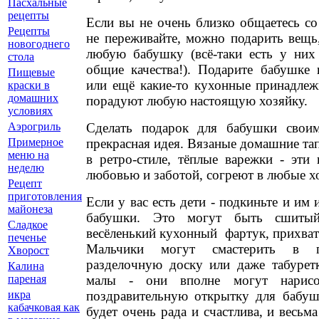
Пасхальные
рецепты
Если вы не очень близко общаетесь со
Рецепты
не переживайте, можно подарить вещь
новогоднего
любую бабушку (всё-таки есть у них
стола
общие качества!). Подарите бабушке 
Пищевые
или ещё какие-то кухонные принадлеж
краски в
домашних
порадуют любую настоящую хозяйку.
условиях
Сделать подарок для бабушки свои
Аэрогриль
прекрасная идея. Вязаные домашние та
Примерное
меню на
в ретро-стиле, тёплые варежки - эти
неделю
любовью и заботой, согреют в любые х
Рецепт
приготовления
Если у вас есть дети - подкиньте и им
майонеза
бабушки. Это могут быть сшиты
Сладкое
весёленький кухонный фартук, прихват
печенье
Мальчики могут смастерить в п
Хворост
разделочную доску или даже табурет
Калина
малы - они вполне могут нарис
пареная
поздравительную открытку для бабушк
икра
кабачковая как
будет очень рада и счастлива, и весьм