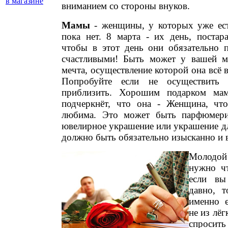
в магазине
вниманием со стороны внуков.
Мамы
- женщины, у которых уже ест
пока нет. 8 марта - их день, постара
чтобы в этот день они обязательно п
счастливыми! Быть может у вашей м
мечта, осуществление которой она всё 
Попробуйте если не осуществить
приблизить. Хорошим подарком мам
подчеркнёт, что она - Женщина, чт
любима. Это может быть парфюмерия
ювелирное украшение или украшение дл
должно быть обязательно изысканно и в
Молод
нужно чт
если вы
давно, 
именно е
не из лё
спросить