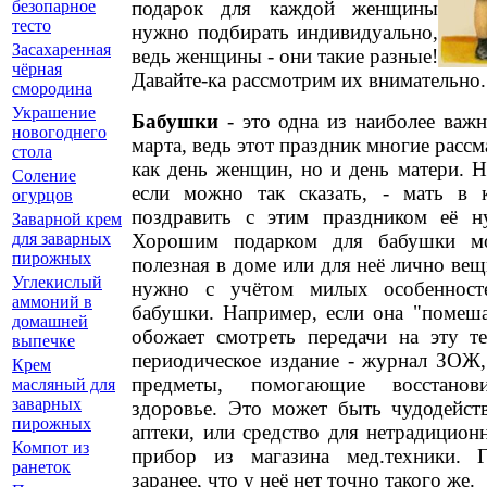
подарок для каждой женщины
безопарное
тесто
нужно подбирать индивидуально,
Засахаренная
ведь женщины - они такие разные!
чёрная
Давайте-ка рассмотрим их внимательно.
смородина
Украшение
Бабушки
- это одна из наиболее важн
новогоднего
марта, ведь этот праздник многие расс
стола
как день женщин, но и день матери. Н
Соление
если можно так сказать, - мать в 
огурцов
поздравить с этим праздником её н
Заварной крем
Хорошим подарком для бабушки мо
для заварных
пирожных
полезная в доме или для неё лично вещ
Углекислый
нужно с учётом милых особенност
аммоний в
бабушки. Например, если она "помеша
домашней
обожает смотреть передачи на эту т
выпечке
периодическое издание - журнал ЗОЖ,
Крем
предметы, помогающие восстано
масляный для
заварных
здоровье. Это может быть чудодейст
пирожных
аптеки, или средство для нетрадицио
Компот из
прибор из магазина мед.техники. Г
ранеток
заранее, что у неё нет точно такого же.