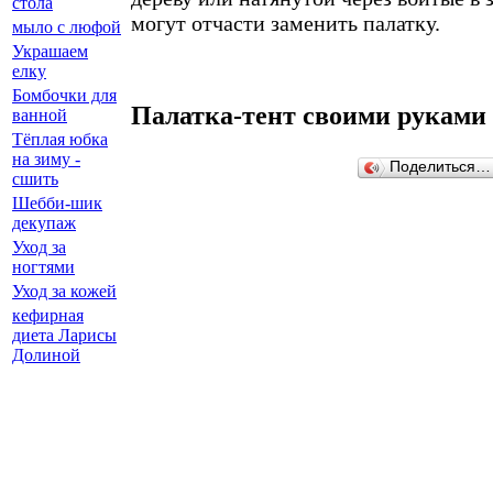
стола
могут отчасти заменить палатку.
мыло с люфой
Украшаем
елку
Бомбочки для
Палатка-тент своими руками
ванной
Тёплая юбка
на зиму -
Поделиться…
сшить
Шебби-шик
декупаж
Уход за
ногтями
Уход за кожей
кефирная
диета Ларисы
Долиной