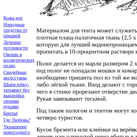
Кожа ног
Народные
Материалом для тента может служить 
средства от
прыщей
плотная плащ-палаточная ткань (2,5 х
Лечение
которую для лучшей водонепроницае
потливости
пропитать в 10-процентном растворе 
Овощи в
косметических
Полог делается из марли размером 2 х 
целях
под полог не попадали мошки и комар
Свадебные
необходимо пришить пол из той же м
аксессуары
либо лёгкой ткани. Вход делают с тор
Шьём юбку-
татьянку без
чего в стенке прорезают отверстие диа
выкройки
Рукав завязывают тесьмой.
своими
руками
Под таким пологом и тентом могут х
Бритьё
четверо туристов.
Где Любовь?
Украшение
Кусок брезента или клеёнки на верёв
новогоднего
дереву или натянутой через вбитые в