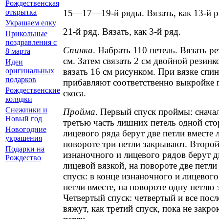
Рождественская
15—17—19-й ряды. Вязать, как 13-й р
открытка
Украшаем елку
21-й ряд. Вязать, как 3-й ряд.
Прикольные
поздравления с
Спинка
. Набрать 110 петель. Вязать р
8 марта
см. Затем связать 2 см двойной резинк
Идеи
вязать 16 см рисунком. При вязке спи
оригинальных
подарков
прибавляют соответственно выкройке 
Рождественские
скоса.
колядки
Снежинки и
Пройма
. Первый спуск проймы: снача
Новый год
третью часть лишних петель одной сто
Новогодние
лицевого ряда берут две петли вместе 
украшения
повороте три петли закрывают. Второй
Подарки на
изнаночного и лицевого рядов берут д
Рождество
лицевой вязкой, на повороте две петли
спуск: в конце изнаночного и лицевого
петли вместе, на повороте одну петлю 
Четвертый спуск: четвертый и все по
вяжут, как третий спуск, пока не закр