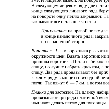
вместе лицевой вязкой, на повороте тр
В следующем лицевом ряду две петли 
конце следующего лицевого ряда берут
на повороте одну петлю закрывают. Т
закрывают все оставшиеся петли.
Примечание
: на правой полке две
в конце изнаночного ряда; закры
по изнаночной стороне.
Воротник
. Вязку воротника рассчиты
окружности шеи. Вязать воротник нач
пришива воротника. Петли набирают о
спицу, но лучше набрать крючком, а п
спицу. Два ряда провязывают без приб
каждом ряду в конце его из одной пет
петли. Так вяжут 6 — 7 см, а потом вс
Планка
для застежки. На планку набир
провязывают три ряда платочной вязко
начинают делать петлю для пуговицы.