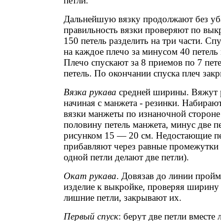
петли.
Дальнейшую вязку продолжают без уба
правильность вязки проверяют по вык
150 петель разделить на три части. Спу
на каждое плечо за минусом 40 петель 
Плечо спускают за 8 приемов по 7 пете
петель. По окончании спуска плеч зак
Вязка рукава
средней ширины. Вяжут р
начиная с манжета - резинки. Набирают
вязки манжеты по изнаночной стороне
половину петель манжета, минус две п
рисунком 15 — 20 см. Недостающие п
прибавляют через равные промежутки (
одной петли делают две петли).
Окат рукава
. Довязав до линии прой
изделие к выкройке, проверяя ширину 
лишние петли, закрывают их.
Первый спуск
: берут две петли вместе 