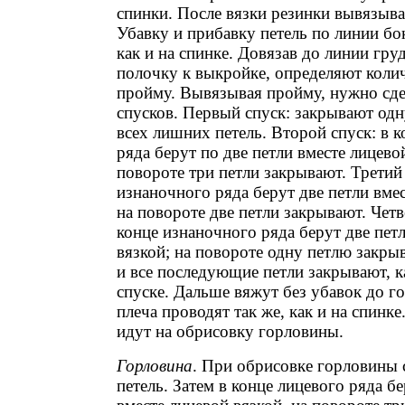
спинки. После вязки резинки вывязыв
Убавку и прибавку петель по линии бо
как и на спинке. Довязав до линии гр
полочку к выкройке, определяют колич
пройму. Вывязывая пройму, нужно сде
спусков. Первый спуск: закрывают одн
всех лишних петель. Второй спуск: в 
ряда берут по две петли вместе лицевой
повороте три петли закрывают. Третий 
изнаночного ряда берут две петли вмес
на повороте две петли закрывают. Четв
конце изнаночного ряда берут две пет
вязкой; на повороте одну петлю закры
и все последующие петли закрывают, к
спуске. Дальше вяжут без убавок до г
плеча проводят так же, как и на спинк
идут на обрисовку горловины.
Горловина
. При обрисовке горловины 
петель. Затем в конце лицевого ряда бе