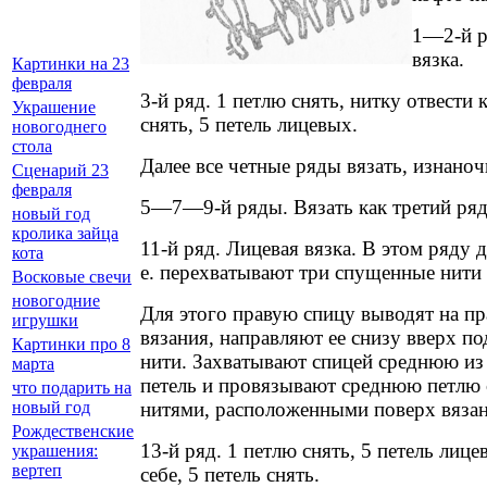
1—2-й р
вязка.
Картинки на 23
февраля
3-й ряд. 1 петлю снять, нитку отвести к
Украшение
снять, 5 петель лицевых.
новогоднего
стола
Далее все четные ряды вязать, изнаноч
Сценарий 23
февраля
5—7—9-й ряды. Вязать как третий ряд
новый год
кролика зайца
11-й ряд. Лицевая вязка. В этом ряду д
кота
е. перехватывают три спущенные нити 
Восковые свечи
новогодние
Для этого правую спицу выводят на п
игрушки
вязания, направляют ее снизу вверх п
Картинки про 8
нити. Захватывают спицей среднюю из
марта
петель и провязывают среднюю петлю
что подарить на
нитями, расположенными поверх вязан
новый год
Рождественские
13-й ряд. 1 петлю снять, 5 петель лице
украшения:
вертеп
себе, 5 петель снять.