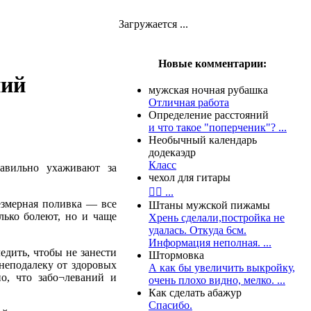
Загружается ...
Новые комментарии:
ний
мужская ночная рубашка
Отличная работа
Определение расстояний
и что такое "поперченик"? ...
Необычный календарь
додекаэдр
Класс
равильно ухаживают за
чехол для гитары
👍🏻 ...
езмерная поливка — все
Штаны мужской пижамы
лько болеют, но и чаще
Хрень сделали,постройка не
удалась. Откуда 6см.
Информация неполная. ...
едить, чтобы не занести
Штормовка
неподалеку от здоровых
А как бы увеличить выкройку,
о, что забо¬леваний и
очень плохо видно, мелко. ...
Как сделать абажур
Спасибо.