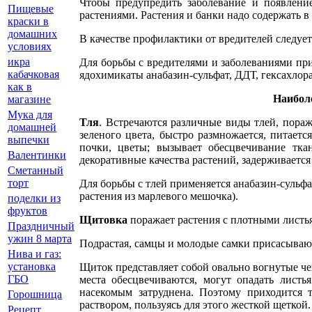
Чтобы предупредить заболевание и появлени
Пищевые
растениями. Растения и банки надо содержать в 
краски в
домашних
В качестве профилактики от вредителей следуе
условиях
икра
Для борьбы с вредителями и заболеваниями пр
кабачковая
ядохимикаты анабазин-сульфат, ДДТ, гексахлора
как в
Наибол
магазине
Мука для
Тля
. Встречаются различные виды тлей, пораж
домашней
зеленого цвета, быстро размножается, питает
выпечки
почки, цветы; вызывает обесцвечивание тка
Валентинки
декоративные качества растений, задерживается 
Сметанный
торт
Для борьбы с тлей применяется анабазин-сульф
растения из марлевого мешочка).
поделки из
фруктов
Щитовка
поражает растения с плотными листьям
Праздничный
ужин 8 марта
Подрастая, самцы и молодые самки присасывают
Нива и газ:
установка
Щиток представляет собой овально вогнутые ч
ГБО
места обесцвечиваются, могут опадать листь
насекомым затруднена. Поэтому приходится
Горошница
раствором, пользуясь для этого жесткой щеткой.
Рецепт