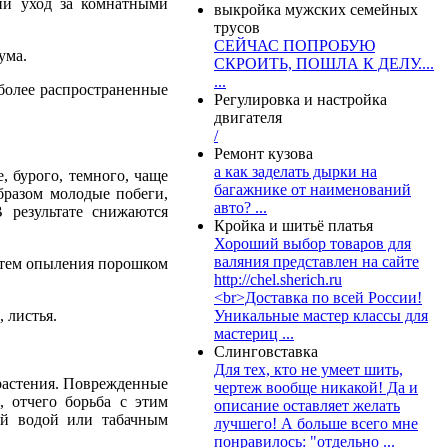
ий уход за комнатными
выкройка мужских семейных
трусов
СЕЙЧАС ПОПРОБУЮ
ума.
СКРОИТЬ, ПОШЛА К ДЕЛУ....
...
более распространенные
Регулировка и настройка
двигателя
/
Ремонт кузова
а как заделать дырки на
, бурого, темного, чаще
багажнике от наименований
бразом молодые побеги,
авто? ...
 результате снижаются
Кройка и шитьё платья
Хороший выбор товаров для
валяния представлен на сайте
путем опыления порошком
http://chel.sherich.ru
<br>Доставка по всей России!
 листья.
Уникальные мастер классы для
мастериц ...
Слинговставка
Для тех, кто не умеет шить,
растения. Поврежденные
чертеж вообще никакой! Да и
, отчего борьба с этим
описание оставляет желать
ой водой или табачным
лучшего! А больше всего мне
понравилось: "отдельно ...