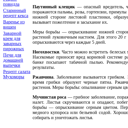
повидла
Паутинный клещик
— опасный вредитель, ч
Старинный
поражаются пальмы, розы, гортензии, примулы
рецепт кекса
нижней стороне листовой пластинки, образуе
Варенье из
вызывает пожелтение и засыхание их.
вишен
Меры борьбы — опрыскивание нижней стороны
Заварной
растений луковичным настоем. Для этого 20 г
крем для
опрыскиваются через каждые 5 дней.
заварных
пирожных
Ногохвостки
. Часто можно встретить белесых
Печи для
Насекомые приносят вред корневой системе 
домашней
банке посыпают табачной пылью. Рекоменду
выпечки
результаты.
Рецепт салата
Мухоморы
Ржавчина
. Заболевание вызывается грибком.
время грибки образуют черные пятна. Ржавч
растения. Меры борьбы: опыливание серным цв
Мучнистая роса
— грибное заболевание, пора
налет. Листья скручиваются и опадают, побе
борьбы — опрыскивание серным цветом. Пер
медного купороса или бельевой содой. Хорошо
собирать и уничтожать листья.