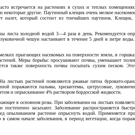
асто встречается на растениях в сухих и теплых помещения
 и некоторые другие. Паутинный клещик очень мелкое насекомо
т налет, который состоит из тончайших паутинок. Клещик, 
 листа холодной водой 3—4 раза в день. Рекомендуется оп
 луковичной чешуи настаивают в течение 5 дней в литре воды.
 мелких прыгающих насекомых на поверхности земли, в горшка
растений. Меры борьбы: просушивают почвы, уменьшают поли
ется также поверхность почвы посыпать сухим песком. Это
 На листьях растений появляются ржавые пятна буровато-оран
иной поражаются пальмы, хризантемы, цитрусовые, луковичн
етом и опрыскивание 4% раствором бордосской жидкости.
жающее в основном розы. При заболевании на листьях появляет
ги постепенно засыхают. Заболевание распространяется быстр
ед опыливанием растение опрыснуть водой. Применяется пр
 в самом начале заболевания, в период вегетации, когда пора