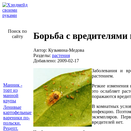
Поиск по
Борьба с вредителями
сайту
Автор: Кузьмина-Медова
Разделы:
растения
Добавлено: 2009-02-17
Заболевания и вр
растением.
Манник -
Резкие изменения 
торт из
это ослабляет рас
манной
поражаются вредит
крупы
В комнатных услов
Ленивые
инфекцию. Поэтому
картофельные
экземпляров. Пер
вареники по-
вредителей нет.
польски.
Рецепт.