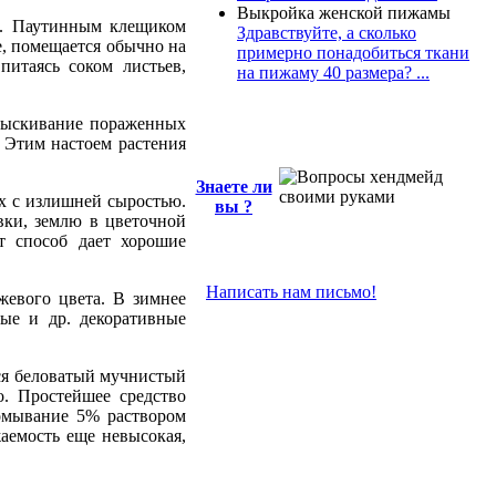
Выкройка женской пижамы
х. Паутинным клещиком
Здравствуйте, а сколько
е, помещается обычно на
примерно понадобиться ткани
питаясь соком листьев,
на пижаму 40 размера? ...
рыскивание пораженных
 Этим настоем растения
Знаете ли
х с излишней сыростью.
вы ?
вки, землю в цветочной
т способ дает хорошие
Написать нам письмо!
жевого цвета. В зимнее
ые и др. декоративные
ся беловатый мучнистый
о. Простейшее средство
омывание 5% раствором
жаемость еще невысокая,