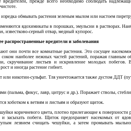
е вредителей, прежде всего необходимо соблюдать надлежащ
чистоте.
т изредка обмывать растения зеленым мылом или настоем пиретр
именяются ядохимикаты в порошках, эмульсии в растворах. Наи
н, известково-серный отвар, медный купорос.
ее распространенные вредители и заболевания
ают они почти все комнатные растения. Это сосущее насекомое
ся соком наиболее нежных частей растений, поражая главным о
ни, скручивание листьев и искривление молодых побегов. В
рост и иногда растение гибнет.
ат или никотин-сульфат. Тля уничтожается также дустом ДДТ (
и (пальма, фикус, лавр, цитрус и др.). Поражает стволы, стебли,
ся хоботком к ветвям и листьям и образуют щиток.
ешуйки коричневого цвета, плотно прилегающие к поверхности 
я и засыхать побеги. Щиток предохраняет насекомых от ядов
 тупым лезвием счищать чешуйки, а затем промывать мыльн