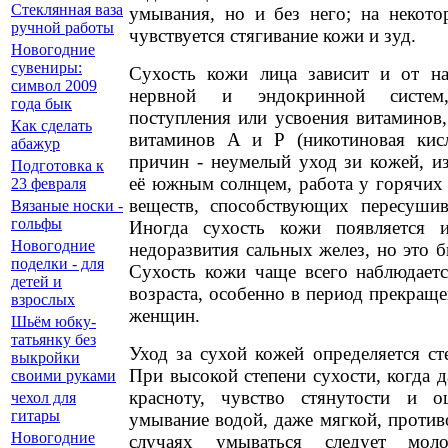
Стеклянная ваза
умывания, но и без него; на некото
ручной работы
чувствуется стягивание кожи и зуд.
Новогодние
сувениры:
Сухость кожи лица зависит и от н
символ 2009
нервной и эндокринной систем,
года бык
поступления или усвоения витаминов
Как сделать
витаминов А и Р (никотиновая кис
абажур
причин - неумелый уход зи кожей, и
Подготовка к
её южным солнцем, работа у горячих
23 февраля
веществ, способствующих пересуши
Вязаные носки -
гольфы
Иногда сухость кожи появляется и
Новогодние
недоразвития сальных желез, но это б
поделки - для
Сухость кожи чаще всего наблюдает
детей и
возраста, особенно в период прекращ
взрослых
женщин.
Шьём юбку-
татьянку без
Уход за сухой кожей определяется ст
выкройки
При высокой степени сухости, когда 
своими руками
красноту, чувство стянутости и 
чехол для
гитары
умывание водой, даже мягкой, против
Новогодние
случаях умываться следует моло