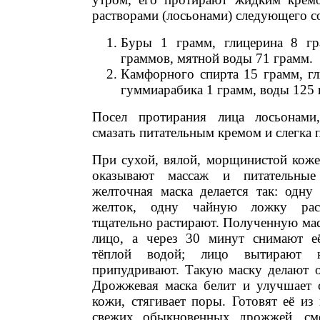
растворами (лосьонами) следующего со
Буры 1 грамм, глицерина 8 гр
граммов, мятной воды 71 грамм.
Камфорного спирта 15 грамм, гл
гуммиарабика 1 грамм, воды 125 
Посел протирания лица лосьонами
смазать питательным кремом и слегка 
При сухой, вялой, морщинистой коже
оказывают массаж и питательные
желточная маска делается так: одну
желток, одну чайную ложку раст
тщательно растирают. Полученную ма
лицо, а через 30 минут снимают е
тёплой водой; лицо вытирают 
припудривают. Такую маску делают о
Дрожжевая маска белит и улучшает с
кожи, стягивает поры. Готовят её и
свежих обыкновенных дрожжей, с