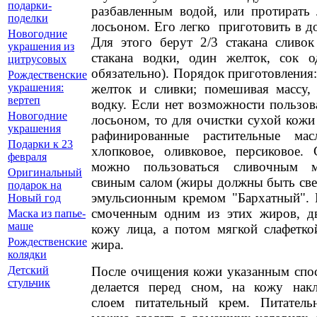
подарки-
разбавленным водой, или протирать
поделки
лосьоном. Его легко приготовить в 
Новогодние
Для этого берут 2/3 стакана сливок
украшения из
стакана водки, один желток, сок 
цитрусовых
обязательно). Порядок приготовления:
Рождественские
желток и сливки; помешивая массу,
украшения:
вертеп
водку. Если нет возможности пользо
Новогодние
лосьоном, то для очистки сухой кож
украшения
рафинированные растительные масл
Подарки к 23
хлопковое, оливковое, персиковое
февраля
можно пользоваться сливочным м
Оригинальный
свиным салом (жиры должны быть св
подарок на
эмульсионным кремом "Бархатный".
Новый год
смоченным одним из этих жиров, д
Маска из папье-
маше
кожу лица, а потом мягкой слафетко
Рождественские
жира.
колядки
После очищения кожи указанным спо
Детский
стульчик
делается перед сном, на кожу нак
слоем питательный крем. Питател