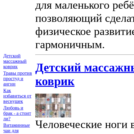
для маленького ребё
позволяющий сделат
физическое развити
гармоничным.
Детский
массажный
Детский массажн
коврик
Травы против
коврик
простуд и
ангин
Как
избавиться от
веснушек
Любовь и
брак - а стоит
ли?
Человеческие ноги 
Витаминные
чаи для