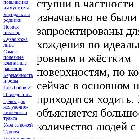
ступни в частности
повышения
иммунитета
изначально не были
Бородавки и
родинки
Первая
запроектированы дл
помощь
Сухая кожа
хождения по идеаль
лица
Самые
ровным и жёстким
полезные
комнатные
поверхностям, по к
растения
Беременность
и роды
сейчас в основном 
Где Любовь?
О вреде пива
приходится ходить.
Травы для
желудочно-
объясняется большо
кишечного
тракта
количество людей с
Уход за кожей
Туризм
Гнойничковые