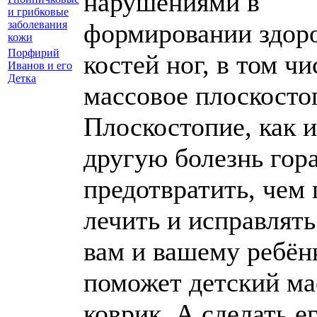
нарушениями в
и грибковые
заболевания
формировании здор
кожи
Порфирий
костей ног, в том чи
Иванов и его
Детка
массовое плоскосто
Плоскостопие, как 
другую болезнь гора
предотвратить, чем
лечить и исправлять
вам и вашему ребён
поможет детский м
коврик. А сделать е