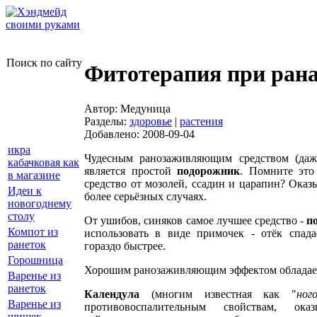
Поиск по сайту
Фитотерапия при рана
Автор: Медуница
Разделы:
здоровье
|
растения
Добавлено: 2008-09-04
икра
Чудесным ранозаживляющим средством (даж
кабачковая как
является простой
подорожник
. Помните это
в магазине
средство от мозолей, ссадин и царапин? Оказы
Идеи к
более серьёзных случаях.
новогоднему
столу
От ушибов, синяков самое лучшее средство -
п
Компот из
использовать в виде примочек - отёк спадае
ранеток
гораздо быстрее.
Горошница
Хорошим ранозаживляющим эффектом обладае
Варенье из
ранеток
Календула
(многим известная как "
ног
Варенье из
противовоспалительным свойствам, ока
шишек