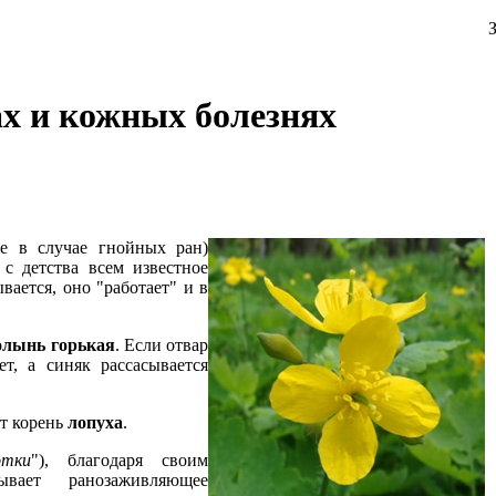
З
х и кожных болезнях
е в случае гнойных ран)
 с детства всем известное
вается, оно "работает" и в
олынь горькая
. Если отвар
т, а синяк рассасывается
т корень
лопуха
.
отки
"), благодаря своим
зывает ранозаживляющее