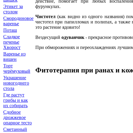
действие, помогает при любых воспалени
фурункулах.
Этикет за
столом
Чистотел
(как видно из одного названия) пом
Смородиновое
чистотел при папилломах и полипах, а также
варенье
это растение ядовито!
Поташ
Сладкое
Вездесущий
одуванчик
- прекрасное противов
печенье
При обморожениях и переохлаждениях лучшим 
Хворост
Варенье из
вишен
Торт
Фитотерапия при ранах и ко
черёмуховый
Украшение
новогоднего
стола
Где растут
грибы и как
их собирать
Сдобное
дрожжевое
опарное тесто
Сметанный