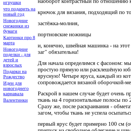
наоборот контрастный по отношению к
игрушки
что подарить на
крючок для вязания, подходящий по т
новый год
Новогодние
застёжка-молния,
снежинки из
бумаги
портновские ножницы
Картинки про 8
марта
и, конечно, швейная машинка - на этот 
Новогодние
заг" обязательна!
поделки - для
детей и
Для начала определимся с фасоном: мы
взрослых
простую прямую или расклешёную юбк
Подарки на
ярусную! Четыре яруса, каждый из ко
Рождество
сопровождается вязаной оборочкой-м
Идеи для
новогоднего
Раскрой в нашем случае будет очень п
карнавала
ткань на 4 горизонтальные полосы по 
Валентинки
Сразу же, после раскраивания - обметат
загом, чтобы ткань не успела осыпатьс
первый ярус будет примерно 100 см (о
припуск на свободное облегание и швы