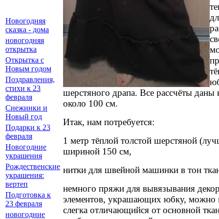
те
дл
Новогодняя
ра
сказка - дома
св
новогодняя
м
открытка
пр
Открытка с
Новым годом
т
Поздравления,
юб
стихи к 23
шерстяного драпа. Все рассчёты даны
февраля
около 100 см.
Снежинки и
Новый год
Итак, нам потребуется:
Подарки к 23
февраля
1 метр тёплой толстой шерстяной (лу
Новогодние
шириной 150 см,
украшения
Рождественские
нитки для швейной машинки в тон тка
украшения:
вертеп
немного пряжи для вывязывания деко
Подготовка к
элементов, украшающих юбку, можно и
23 февраля
слегка отличающийся от основной ткан
новогодние