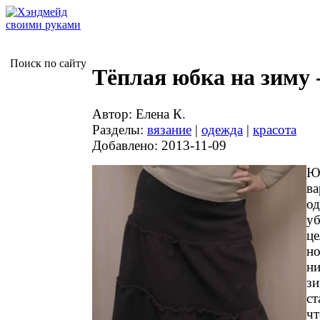
Поиск по сайту
Тёплая юбка на зиму 
Автор: Елена К.
Разделы:
вязание
|
одежда
|
красота
Добавлено: 2013-11-09
Юб
ва
од
уб
це
н
ни
зи
ст
чт