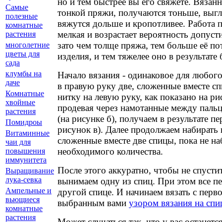
но и тем быстрее вы его свяжете. Вязан
Самые
тонкой пряжи, получаются тоньше, выгл
полезные
вяжутся дольше и кропотливее. Работа п
комнатные
мелкая и возрастает вероятность допуст
растения
зато чем толще пряжа, тем больше её по
многолетние
цветы для
изделия, и тем тяжелее оно в результате 
сада
клумбы на
Начало вязания - одинаковое для любого
даче
в правую руку две, сложенные вместе с
Комнатные
нитку на левую руку, как показано на рис
хвойные
продевая через намотанные между паль
растения
(на рисунке б), получаем в результате пе
Помидроы
рисунок в). Далее продолжаем набирать 
Витаминные
сложенные вместе две спицы, пока не н
чаи для
необходимого количества.
повышения
иммунитета
После этого аккуратно, чтобы не спусти
Выращивание
лука-севка
вынимаем одну из спиц. При этом все пе
Ампельные и
другой спице. И начинаем вязать с перв
вьющиеся
выбранным вами
узором вязания на спи
комнатные
растения
Может случаться так, что у вас останет