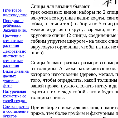
Спицы для вязания бывают
Грунтовое
трёх основных видов: наборы по 2 спиц
цветоводство
вяжутся все крупные вещи: кофты, свит
Прогулки с
юбки, платья и т.д.), наборы по 5 спиц (
ребёнком.
мелкие изделия по кругу: варежки, перча
Закаливание.
круговые спицы (2 спицы, соединённые
Цветущие
гибким упругим шнуром - на таких спи
комнатные
растения
вкруговую горловины, чтобы на них не
Декоративно-
швов).
лиственные
комнатные
Спицы бывают разных размеров (номеро
растения
от толщины. А также различаются по мат
Виды дизайна
которого изготовлены (дерево, металл, п
дачных
того, чтобы определить, какой толщины
участков,
вашей пряже, нужно сложить нитку в два
фото
скрутить их между собой - это и будет 
Натуральная
косметика со
толщина спицы.
своей грядки
Срезка цветов
При выборе пряжи для вязания, помните
и составление
пряжа, тем более грубым и фактурным п
букетов