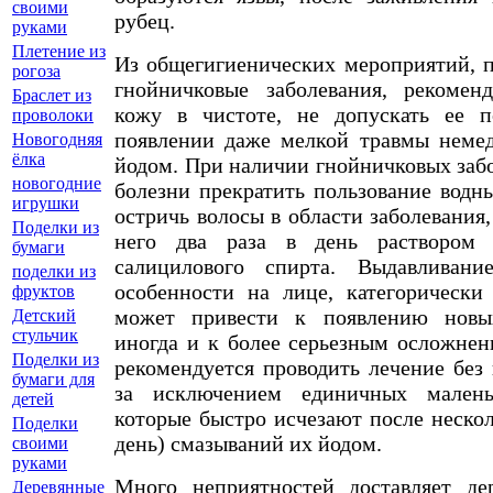
своими
рубец.
руками
Плетение из
Из общегигиенических мероприятий,
рогоза
гнойничковые заболевания, рекоменд
Браслет из
кожу в чистоте, не допускать ее п
проволоки
появлении даже мелкой травмы немед
Новогодняя
ёлка
йодом. При наличии гнойничковых заб
новогодние
болезни прекратить пользование водн
игрушки
остричь волосы в области заболевания,
Поделки из
него два раза в день раствором 
бумаги
салицилового спирта. Выдавливани
поделки из
особенности на лице, категорически 
фруктов
может привести к появлению новы
Детский
стульчик
иногда и к более серьезным осложнен
Поделки из
рекомендуется проводить лечение без 
бумаги для
за исключением единичных малень
детей
которые быстро исчезают после неско
Поделки
день) смазываний их йодом.
своими
руками
Много неприятностей доставляет дер
Деревянные