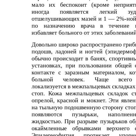
мало их беспокоит (кроме неприят
иногда появляется легкий зуд
отшелушивающих мазей и 1 — 2%-ной
по назначению врача в течение н
избавляет больного от этих заболеваний
Довольно широко распространено гриб
подошв, ладоней и ногтей (эпидермоф
обычно происходит в банях, спортивн
установках, при пользовании общей о
контакте с заразным материалом, ко
больной человек. Чаще всего 
локализуется в межпальцевых складках 
стоп. Кожа межпальцевых складок с
опрелой, красной и мокнет. Эти явле
на тыльную подошвенную сторону стоп
появляются пузырьки, наполнен
жидкостью. При разрыве пузырьков об
окаймленные обрывками верхнего 
Эпидермофития протекает упор