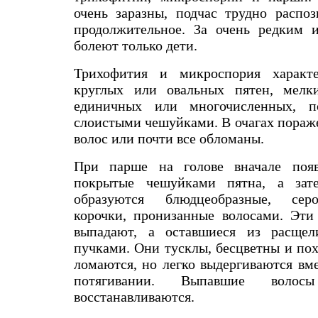
очень заразны, подчас трудно распоз
продолжительное. За очень редким 
болеют только дети.
Трихофития и микроспория характ
круглых или овальных пятен, мелк
единичных или многочисленных, п
слоистыми чешуйками. В очагах пораж
волос или почти все обломаны.
При парше на голове вначале появ
покрытые чешуйками пятна, а зат
образуются блюдцеобразные, серо
корочки, пронизанные волосами. Эти
выпадают, а оставшиеся из расщел
пучками. Они тусклы, бесцветны и по
ломаются, но легко выдергиваются вм
потягивании. Выпавшие воло
восстанавливаются.