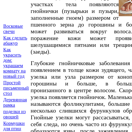
участках тела появляются
гнойнички (пузырьки и пузыри,
заполненные гноем) размером от
пшенного зерна до горошины и бо
Восковые
может развиваться вокруг волоса
свечи
поражение кожи может прояви
Как сделать
абажур
шелушащимися пятнами или трещин
Как
(заеды).
украсить
дом:
Глубокие гнойничковые заболевания
украшаем
появлением в толще кожи зудящего, ч
комнату на
узелка или узла размером от коноп
новый год
горошины и больше, в больши
Простой
письменный
пронизанного в центре волосом. Скор
стол
узелка появляется гнойничок. Маленьк
Деревянная
называются фолликулитами, большие
рамка
несколько слившихся фурункулов обр
поделки из
Гнойные узелки могут рассасываться,
овощей
себя следа, но очень часто из фурунку
Кормушки
для птиц
образуются язвы, после заживления 