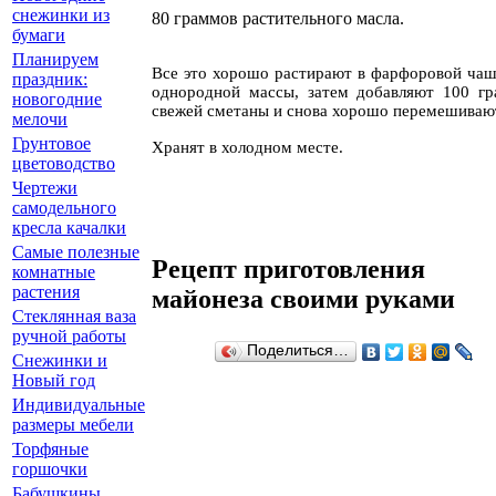
снежинки из
80 граммов растительного масла.
бумаги
Планируем
Все это хорошо растирают в фарфоровой чаш
праздник:
однородной массы, затем добавляют 100 г
новогодние
свежей сметаны и снова хорошо перемешиваю
мелочи
Грунтовое
Хранят в холодном месте.
цветоводство
Чертежи
самодельного
кресла качалки
Самые полезные
Рецепт приготовления
комнатные
растения
майонеза своими руками
Стеклянная ваза
ручной работы
Поделиться…
Снежинки и
Новый год
Индивидуальные
размеры мебели
Торфяные
горшочки
Бабушкины