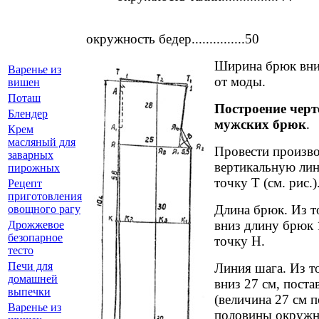
окружность бедер...............50
Ширина брюк вниз
Варенье из
от моды.
вишен
Поташ
Построение чер
Блендер
мужских брюк
.
Крем
масляный для
Провести произв
заварных
вертикальную лин
пирожных
точку Т (см. рис.)
Рецепт
приготовления
Длина брюк. Из т
овощного рагу
вниз длину брюк 
Дрожжевое
безопарное
точку Н.
тесто
Печи для
Линия шага. Из т
домашней
вниз 27 см, поста
выпечки
(величина 27 см п
Варенье из
половины окружн