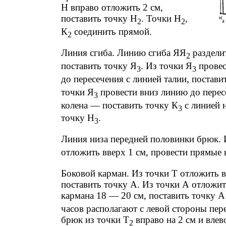
Н вправо отложить 2 см,
поставить точку Н
. Точки Н
,
2
2
К
соединить прямой.
2
Линия сгиба. Линию сгиба ЯЯ
раздели
2
поставить точку Я
. Из точки Я
провес
3
3
до пересечения с линией талии, постави
точки Я
провести вниз линию до перес
3
колена — поставить точку К
с линией 
3
точку Н
.
3
Линия низа передней половинки брюк. 
отложить вверх 1 см, провести прямые 
Боковой карман. Из точки Т отложить в
поставить точку А. Из точки А отложи
кармана 18 — 20 см, поставить точку А
часов располагают с левой стороны пе
брюк из точки Т
вправо на 2 см и влево
2