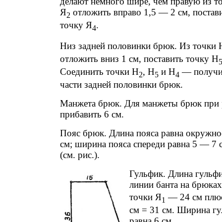
делают немного шире, чем правую из т
Я
отложить вправо 1,5 — 2 см, постав
2
точку Я
.
4
Низ задней половинки брюк. Из точки 
отложить вниз 1 см, поставить точку Н
Соединить точки Н
, Н
и Н
— получи
2
5
4
части задней половинки брюк.
Манжета брюк. Для манжеты брюк при 
прибавить 6 см.
Пояс брюк. Длина пояса равна окружно
см; ширина пояса спереди равна 5 — 7 
(см. рис.).
Гульфик. Длина гульфик
линии банта на брюках
точки Я
— 24 см плюс
1
см = 31 см. Ширина гу
равна 6 см.