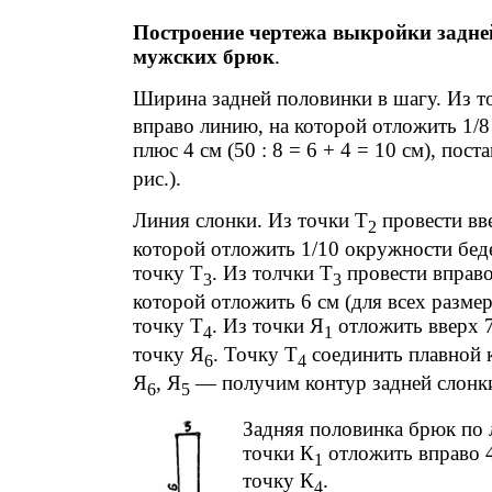
Построение чертежа выкройки задне
мужских брюк
.
Ширина задней половинки в шагу. Из т
вправо линию, на которой отложить 1/
плюс 4 см (50 : 8 = 6 + 4 = 10 см), пост
рис.).
Линия слонки. Из точки Т
провести вв
2
которой отложить 1/10 окружности беде
точку Т
. Из толчки Т
провести вправо
3
3
которой отложить 6 см (для всех размер
точку Т
. Из точки Я
отложить вверх 7
4
1
точку Я
. Точку Т
соединить плавной 
6
4
Я
, Я
— получим контур задней слонк
6
5
Задняя половинка брюк по 
точки К
отложить вправо 4
1
точку К
.
4