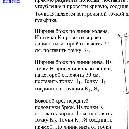
выпечке
углубление и провести кривую, соединя
Точка В является контрольной точкой 
гульфика.
Ширина брюк по линии колена.
Из точки К провести вправо
линию, на которой отложить 30
см, поставить точку К
.
1
Ширина брюк по линии низа. Из
точки Н провести вправо линию,
на которой отложить 30 см,
поставить точку Н
. Точку Н
1
1
соединить с точками К
, Я
.
1
2
Боковой срез передней
половинки брюк. Из точки К
отложить вправо 1 см, поставить
точку К
. Точки К
,Я соединить
2
2
прямой. По линии низа от точки