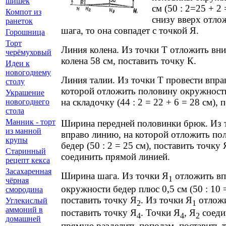
шишек
см (50 : 2=25 + 2 
Компот из
снизу вверх отло
ранеток
шага, то она совпадет с точкой Я.
Горошница
Торт
Линия колена. Из точки Т отложить вн
черёмуховый
колена 58 см, поставить точку К.
Идеи к
новогоднему
Линия талии. Из точки Т провести впра
столу
которой отложить половину окружности
Украшение
на складочку (44 : 2 = 22 + 6 = 28 см), 
новогоднего
стола
Манник - торт
Ширина передней половинки брюк. Из 
из манной
вправо линию, на которой отложить по
крупы
бедер (50 : 2 = 25 см), поставить точку 
Старинный
соединить прямой линией.
рецепт кекса
Засахаренная
Ширина шага. Из точки Я
отложить вп
1
чёрная
окружности бедер плюс 0,5 см (50 : 10 =
смородина
поставить точку Я
. Из точки Я
отложи
Углекислый
2
1
аммоний в
поставить точку Я
. Точки Я
, Я
соеди
4
4
2
домашней
прямую разделить пополам, поставить т