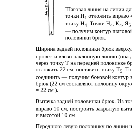
Шаговая линия на линии д
точки Н
отложить вправо 4
1
точку Н
. Точки Н
, К
, Я
4
4
4
5
— получим контур шаговой
половинки брюк.
Ширина задней половинки брюк вверху.
провести влево наклонную линию (она 
через точку Т на передней половинке б
отложить 22 см, поставить точку Т
. Т
5
соединить — получим боковой контур 
брюк (22 см составляют половину окруж
= 22 см ).
Вытачка задней половинки брюк. Из то
вправо 10 см, построить закрытую выта
и высотой 10 см
П
ереднюю левую половинку по линии 