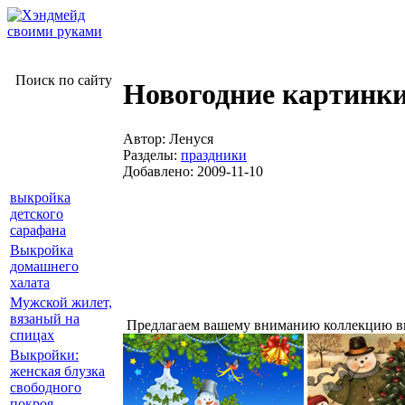
Поиск по сайту
Новогодние картинк
Автор: Ленуся
Разделы:
праздники
Добавлено: 2009-11-10
выкройка
детского
сарафана
Выкройка
домашнего
халата
Мужской жилет,
вязаный на
Предлагаем вашему вниманию коллекцию вы
спицах
Выкройки:
женская блузка
свободного
покроя