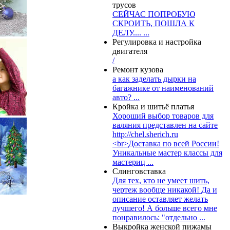
трусов
СЕЙЧАС ПОПРОБУЮ
СКРОИТЬ, ПОШЛА К
ДЕЛУ.... ...
Регулировка и настройка
двигателя
/
Ремонт кузова
а как заделать дырки на
багажнике от наименований
авто? ...
Кройка и шитьё платья
Хороший выбор товаров для
валяния представлен на сайте
http://chel.sherich.ru
<br>Доставка по всей России!
Уникальные мастер классы для
мастериц ...
Слинговставка
Для тех, кто не умеет шить,
чертеж вообще никакой! Да и
описание оставляет желать
лучшего! А больше всего мне
понравилось: "отдельно ...
Выкройка женской пижамы