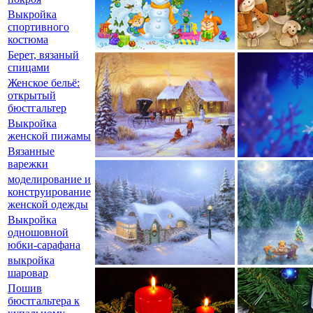
Выкройка
спортивного
костюма
Берет, вязаный
спицами
Женское бельё:
открытый
бюстгальтер
Выкройка
женской пижамы
Вязанные
варежки
моделирование и
конструирование
женской одежды
Выкройка
одношовной
юбки-сарафана
выкройка
шаровар
Пошив
бюстгальтера к