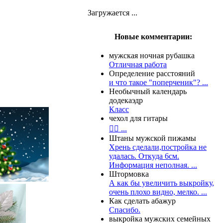
Загружается ...
Новые комментарии:
мужская ночная рубашка
Отличная работа
Определение расстояний
и что такое "поперченик"? ...
Необычный календарь
додекаэдр
Класс
чехол для гитары
👍🏻 ...
Штаны мужской пижамы
Хрень сделали,постройка не
удалась. Откуда 6см.
Информация неполная. ...
Штормовка
А как бы увеличить выкройку,
очень плохо видно, мелко. ...
Как сделать абажур
Спасибо.
выкройка мужских семейных