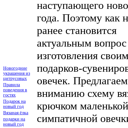
наступающего ново
года. Поэтому как 
ранее становится
актуальным вопрос
изготовления свои
подарков-сувениров
Новогодние
украшения из
овечек. Предлагае
цитрусовых
Правила
вниманию схему вя
поведения в
гостях
Подарок на
крючком маленько
новый год
Вязаная ёлка
симпатичной овечк
подарки на
новый год