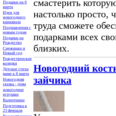
смастерить котору
Подарки на 8
марта
настолько просто, ч
Идеи для
новогоднего
карнавала
труда сможете обес
Поздравления с
новым годом
подарками всех сво
Подарки на
Рождество
близких.
Снежинки и
Новый год
Рождественские
колядки
Новогодний кос
Детские стихи
маме к 8 марта
зайчика
Новогодняя
сказка - дома
новогодние
игрушки
Валентинки
Подготовка к
23 февраля