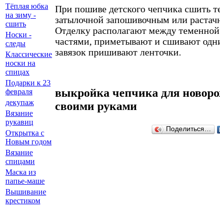
Тёплая юбка
При пошиве детского чепчика сшить т
на зиму -
затылочной запошивочным или растач
сшить
Отделку располагают между теменной
Носки -
частями, приметывают и сшивают одн
следы
завязок пришивают ленточки.
Классические
носки на
спицах
Подарки к 23
выкройка чепчика для новор
февраля
декупаж
своими руками
Вязание
рукавиц
Поделиться…
Открытка с
Новым годом
Вязание
спицами
Маска из
папье-маше
Вышивание
крестиком