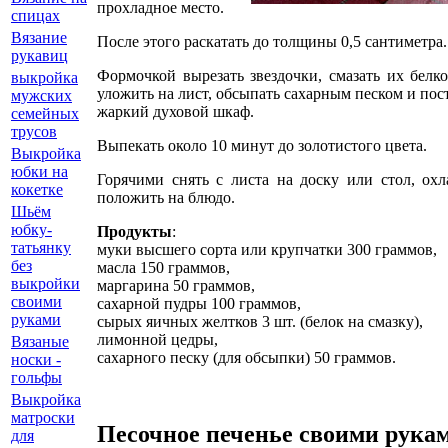
прохладное место.
спицах
Вязание
После этого раскатать до толщины 0,5 сантиметра.
рукавиц
Формочкой вырезать звездочки, смазать их белко
выкройка
уложить на лист, обсыпать сахарным песком и пос
мужских
жаркий духовой шкаф.
семейных
трусов
Выпекать около 10 минут до золотистого цвета.
Выкройка
юбки на
Горячими снять с листа на доску или стол, охл
кокетке
положить на блюдо.
Шьём
юбку-
Продукты
:
татьянку
муки высшего сорта или крупчатки 300 граммов,
без
масла 150 граммов,
выкройки
маргарина 50 граммов,
своими
сахарной пудры 100 граммов,
руками
сырых яичных желтков 3 шт. (белок на смазку),
лимонной цедры,
Вязаные
сахарного песку (для обсыпки) 50 граммов.
носки -
гольфы
Выкройка
матроски
Песочное печенье своими рука
для