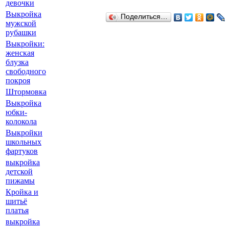
девочки
Выкройка
Поделиться…
мужской
рубашки
Выкройки:
женская
блузка
свободного
покроя
Штормовка
Выкройка
юбки-
колокола
Выкройки
школьных
фартуков
выкройка
детской
пижамы
Кройка и
шитьё
платья
выкройка