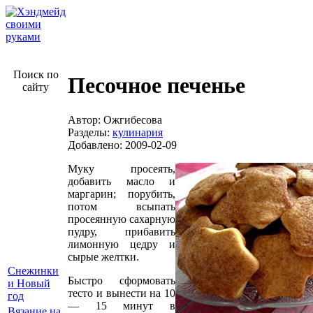
Поиск по
Песочное печенье
сайту
Автор: Ожгибесова
Разделы:
кулинария
Добавлено: 2009-02-09
Муку просеять,
добавить масло и
маргарин; порубить,
потом всыпать
просеянную сахарную
пудру, прибавить
лимонную цедру и
сырые желтки.
Снежинки
Быстро сформовать
и Новый
тесто и вынести на 10
год
— 15 минут в
Вязание на