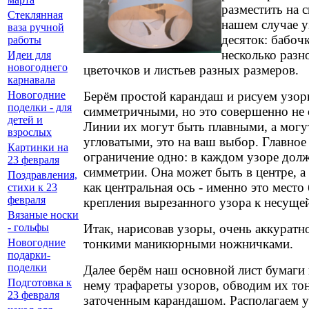
разместить на 
Стеклянная
нашем случае у
ваза ручной
десяток: бабочк
работы
несколько разн
Идеи для
новогоднего
цветочков и листьев разных размеров.
карнавала
Берём простой карандаш и рисуем узор
Новогодние
поделки - для
симметричными, но это совершенно не 
детей и
Линии их могут быть плавными, а могут
взрослых
угловатыми, это на ваш выбор. Главно
Картинки на
ограничение одно: в каждом узоре дол
23 февраля
симметрии. Она может быть в центре, а
Поздравления,
как центральная ось - именно это место
стихи к 23
февраля
крепления вырезанного узора к несущей
Вязаные носки
Итак, нарисовав узоры, очень аккуратн
- гольфы
тонкими маникюрными ножничками.
Новогодние
подарки-
поделки
Далее берём наш основной лист бумаги 
Подготовка к
нему трафареты узоров, обводим их то
23 февраля
заточенным карандашом. Располагаем у