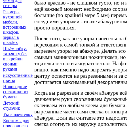
чехол для
было красиво - не слишком густо, но и 
гитары
ещё важный момент: необходимо сохра
Размеры
большие (по крайней мере 5 мм) пере
кухонной
соседними узорами - иначе абажур мож
мебели,
просто порваться.
встроенных
шкафов,
зеркал в
После того, как все узоры нанесены на
шкафах
переходим к самой тонкой и ответствен
Шьём юбку-
вырезаем узоры на абажуре. Делать это
татьянку без
самыми маникюрными ножничками, но 
выкройки
тщательностью и аккуратностью. На фо
своими
видно, как именно надо вырезать узоры
руками
центру остаются не разрезанными и за с
искусственные
цветы
достигается максимальный декоративны
Новогодние
снежинки из
Когда вы разрезали в своём абажуре всё
бумаги
движением руки сворачиваем бумажный
Детский
склеиваем его любым клеем для бумаги
стульчик
вырезанные части сами слегка оттопыр
Украшаем елку
абажура. Если вы считаете это недоста
Костюмы для
слегка отогнуть их наружу дополнитель
новогоднего