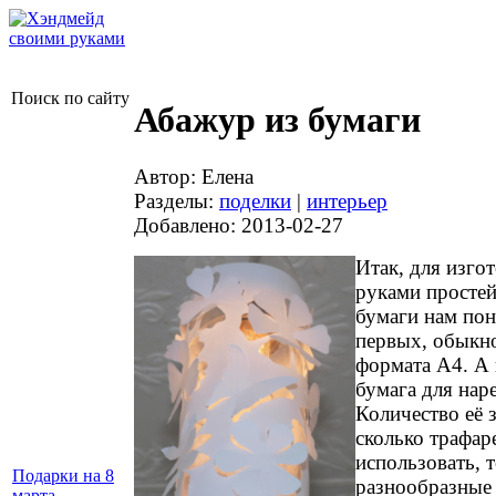
Поиск по сайту
Абажур из бумаги
Автор: Елена
Разделы:
поделки
|
интерьер
Добавлено: 2013-02-27
Итак, для изго
руками просте
бумаги нам пон
первых, обыкн
формата А4. А 
бумага для нар
Количество её з
сколько трафар
использовать, т
Подарки на 8
разнообразные
марта