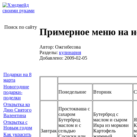
Поиск по сайту
Примерное меню на 
Автор: Ожгибесова
Разделы:
кулинария
Добавлено: 2009-02-05
Подарки на 8
марта
Новогодние
Понедельние
Вторник
С
подарки-
поделки
Открытка ко
Простокваша с
Дню Святого
сахаром
Бутерброд с
Валентина
Бутерброд
маслом и сыром
Я
Открытка с
маслом и с
Икра из моркови
К
Новым годом
Завтрак
сельдью
Картофель
м
Как украсить
Сосиски или
жареный
К