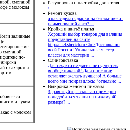
крой, сметаной
Регулировка и настройка двигателя
офе с молоком
/
Ремонт кузова
а как заделать дырки на багажнике от
наименований авто? ...
Кройка и шитьё платья
Хороший выбор товаров для валяния
озги заливные
представлен на сайте
Щи
http://chel.sherich.ru <br>Доставка по
егетарианские
всей России! Уникальные мастер
о сметаной
классы для мастериц ...
ифштекс по-
Слинговставка
ибирски
Для тех, кто не умеет шить, чертеж
ай с сахаром и
вообще никакой! Да и описание
ортом
оставляет желать лучшего! А больше
всего мне понравилось: "отдельно ...
Выкройка женской пижамы
Здравствуйте, а сколько примерно
обовые со
понадобиться ткани на пижаму 40
пигом и луком
размера? ...
акао с молоком