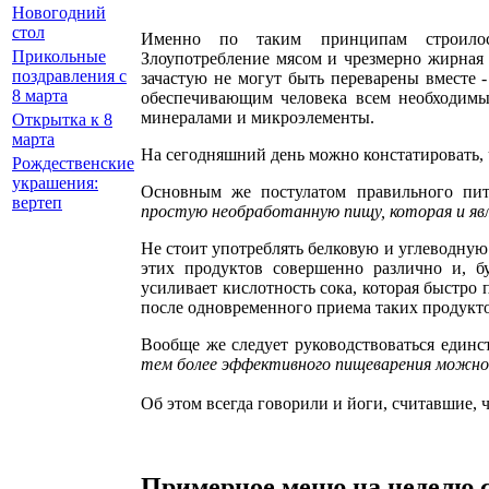
Новогодний
стол
Именно по таким принципам строило
Прикольные
Злоупотребление мясом и чрезмерно жирная
поздравления с
зачастую не могут быть переварены вместе 
8 марта
обеспечивающим человека всем необходимы
минералами и микроэлементы.
Открытка к 8
марта
На сегодняшний день можно констатировать, ч
Рождественские
украшения:
Основным же постулатом правильного пита
вертеп
простую необработанную пищу, которая и я
Не стоит употреблять белковую и углеводную
этих продуктов совершенно различно и, б
усиливает кислотность сока, которая быстро
после одновременного приема таких продукто
Вообще же следует руководствоваться единс
тем более эффективного пищеварения можн
Об этом всегда говорили и йоги, считавшие, 
Примерное меню на неделю 