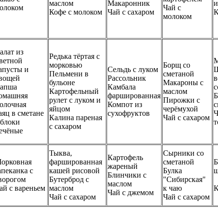
маслом
Макаронник
и
олоком
Чай с
Кофе с молоком
Чай с сахаром
К
молоком
алат из
Редька тёртая с
ветной
М
морковью
Борщ со
апусты и
Сельдь с луком
Пельмени в
сметаной
вощей
Рассольник
в
бульоне
Макароны с
апша
Камбала
с
Картофельный
маслом
омашняя
фаршированная
Б
рулет с луком и
Пирожки с
олочная
Компот из
с
яйцом
черёмухой
аяц в сметане
сухофруктов
Ч
Калина пареная
Чай с сахаром
блоки
т
с сахаром
ечёные
Тыква,
Сырники со
Картофель
орковная
фаршированная
сметаной
Б
жареный
апеканка с
кашей рисовой
Булка
ш
Блинчики с
ворогом
Бутерброд с
"Сибирская"
маслом
ай с вареньем
маслом
к чаю
К
Чай с джемом
Чай с сахаром
Чай с сахаром