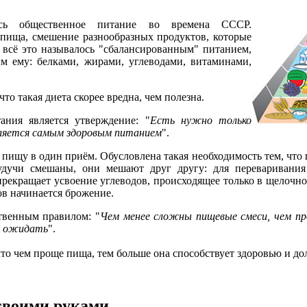
сь общественное питание во времена СССР.
 пища, смешение разнообразных продуктов, которые
- всё это называлось "сбалансированным" питанием,
м ему: белками, жирами, углеводами, витаминами,
то такая диета скорее вредна, чем полезна.
ния является утверждение: "
Есть нужно только
вляется самым здоровым питанием
".
 пищу в один приём. Обусловлена такая необходимость тем, что 
удучи смешаны, они мешают друг другу: для переваривания
 прекращает усвоение углеводов, происходящее только в щелочно
в начинается брожение.
твенным правилом: "
Чем менее сложны пищевые смеси, чем пр
о ожидать
".
что чем проще пища, тем больше она способствует здоровью и до
своими руками