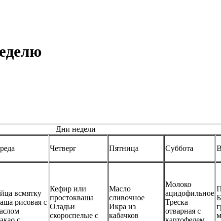
неделю
Дни недели
реда
Четверг
Пятница
Суббота
В
Молоко
Кефир или
Масло
П
йца всмятку
ацидофильное
простокваша
сливочное
Б
аша рисовая с
Треска
Оладьи
Икра из
г
аслом
отварная с
скороспелые с
кабачков
м
акао с
картофелем