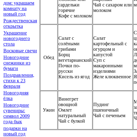
дом: украшаем
сардельки
Чай с сахаром или
м
комнату на
горячие
молоком
новый год
Кофе с молоком
Рождественская
открытка
С
Украшение
Салат с
Салат
ц
новогоднего
солёными
картофельный с
к
стола
грибами
огурцом и
о
Восковые свечи
Борщ
капустой
Л
Обед
Новогодние
вегетарианский
Суп с
д
снежинки из
Почки по-
макаронными
м
бумаги
русски
изделиями
З
Поздравления,
Кисель из ягод
Желе клюквенное
Я
стихи к 23
п
февраля
Новогодняя
ёлка
Винегрет
М
овощной
Пудинг
Новогодние
з
Ужин
Омлет
пшеничный
сувениры:
т
натуральный
Чай с печеньем
символ 2009
Ч
Чай с булкой
года бык
подарки на
новый год