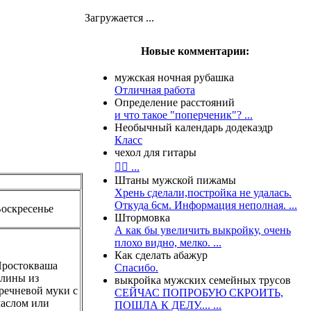
Загружается ...
Новые комментарии:
мужская ночная рубашка
Отличная работа
Определение расстояний
и что такое "поперченик"? ...
Необычный календарь додекаэдр
Класс
чехол для гитары
👍🏻 ...
Штаны мужской пижамы
Хрень сделали,постройка не удалась.
Откуда 6см. Информация неполная. ...
оскресенье
Штормовка
А как бы увеличить выкройку, очень
плохо видно, мелко. ...
Как сделать абажур
ростокваша
Спасибо.
лины из
выкройка мужских семейных трусов
речневой муки с
СЕЙЧАС ПОПРОБУЮ СКРОИТЬ,
аслом или
ПОШЛА К ДЕЛУ.... ...