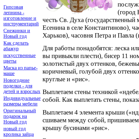
послуж
Гипсовая
(город 
лепнина -
изготовление и
честь Св. Духа (государственный 
инструментарий
Есенина в селе Константиново), ча
Снежинки и
Харьков), часовня Петра и Павла (
Новый год
Как сделать
Для работы понадобятся: леска ил
абажур
вы привыкли плести), бисер 11 но
искусственные
цветы
золотистый двух оттенков, бежевы
Маска из папье-
коричневый, голубой двух оттенко
маше
круглые и «рис».
Новогодние
поделки - для
Выплетаем стены техникой «ндебе
детей и взрослых
Индивидуальные
собой. Как выплетать стены, показан
размеры мебели
Оригинальный
Выплетаем 4 элемента крыши («нде
подарок на
сшиваем между собой, пришиваем
Новый год
крышу бусинами «рис».
новый год
кролика зайца