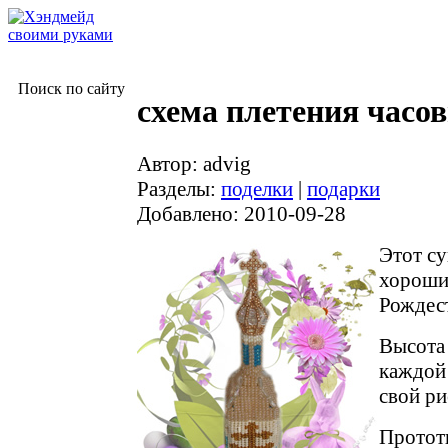
Поиск по сайту
схема плетения часов
Автор: advig
Разделы:
поделки
|
подарки
Добавлено: 2010-09-28
Этот су
хороши
Рождест
Высота 
каждой 
свой ри
Протот