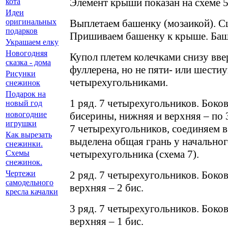
Элемент крыши показан на схеме 5
кота
Идеи
Выплетаем башенку (мозаикой). С
оригинальных
подарков
Пришиваем башенку к крыше. Баше
Украшаем елку
Новогодняя
Купол плетем колечками снизу вв
сказка - дома
фуллерена, но не пяти- или шестиу
Рисунки
четырехугольниками.
снежинок
Подарок на
1 ряд. 7 четырехугольников. Боко
новый год
бисерины, нижняя и верхняя – по 
новогодние
игрушки
7 четырехугольников, соединяем 
Как вырезать
выделена общая грань у начальног
снежинки.
четырехугольника (схема 7).
Схемы
снежинок.
2 ряд. 7 четырехугольников. Бокова
Чертежи
самодельного
верхняя – 2 бис.
кресла качалки
3 ряд. 7 четырехугольников. Бокова
верхняя – 1 бис.