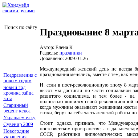
Поиск по сайту
Празднование 8 март
Автор: Елена К
Разделы:
праздники
Добавлено: 2009-01-26
Международный женский день не всегда б
празднования менялись, вместе с тем, как ме
Поздравления с
новым годом
И, если в пост-революционную эпоху 8 март
новый год
высот мы достигли по части социальной з
кролика зайца
развитого социализма, и тем более - на
кота
полностью лишился своей революционной о
Старинный
когда мужчины оказывают женщинам жесты в
рецепт кекса
стихи, берут на себя часть женской работы по
Украшаем елку
Стоит, однако, признать, что Междунаро
Сувенир 2009
постсоветском пространстве, а в дальнем за
Новогодние
СССР, работники дипломатических мисс
украшения