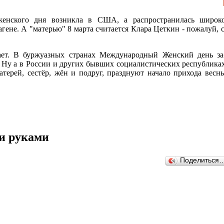
женского дня возникла в США, а распространилась широк
ене. А "матерью" 8 марта считается Клара Цеткин - пожалуй, 
ает. В буржуазных странах Международный Женский день за
. Ну а в России и других бывших социалистических республиках,
терей, сестёр, жён и подруг, празднуют начало прихода весн
и руками
Поделиться