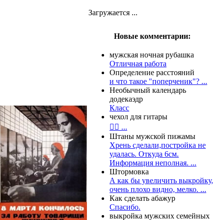
Загружается ...
Новые комментарии:
мужская ночная рубашка
Отличная работа
Определение расстояний
и что такое "поперченик"? ...
Необычный календарь
додекаэдр
Класс
чехол для гитары
👍🏻 ...
Штаны мужской пижамы
Хрень сделали,постройка не
удалась. Откуда 6см.
Информация неполная. ...
Штормовка
А как бы увеличить выкройку,
очень плохо видно, мелко. ...
Как сделать абажур
Спасибо.
выкройка мужских семейных