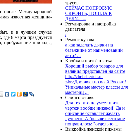
трусов
СЕЙЧАС ПОПРОБУЮ
о после Международной
СКРОИТЬ, ПОШЛА К
самая известная женщина-
ДЕЛУ.... ...
Регулировка и настройка
двигателя
быт, и в лучшем случае
/
 где 8 марта празднуется
Ремонт кузова
ы, пробуждение природы,
а как заделать дырки на
багажнике от наименований
авто? ...
Кройка и шитьё платья
Хороший выбор товаров для
валяния представлен на сайте
http://chel.sherich.ru
<br>Доставка по всей России!
Уникальные мастер классы для
мастериц ...
…
Слинговставка
Для тех, кто не умеет шить,
чертеж вообще никакой! Да и
описание оставляет желать
лучшего! А больше всего мне
понравилось: "отдельно ...
Выкройка женской пижамы