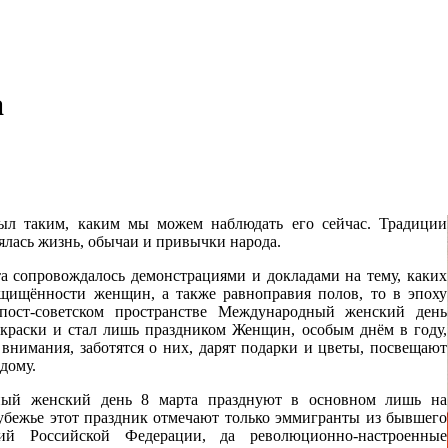
а
ыл таким, каким мы можем наблюдать его сейчас. Традиции
нялась жизнь, обычаи и привычки народа.
а сопровождалось демонстрациями и докладами на тему, каких
ащищённости женщин, а также равноправия полов, то в эпоху
 пост-советском пространстве Международный женский день
краски и стал лишь праздником Женщин, особым днём в году,
нимания, заботятся о них, дарят подарки и цветы, посвещают
 дому.
дный женский день 8 марта празднуют в основном лишь на
рубежье этот праздник отмечают только эммигранты из бывшего
ий Российской Федерации, да революционно-настроенные