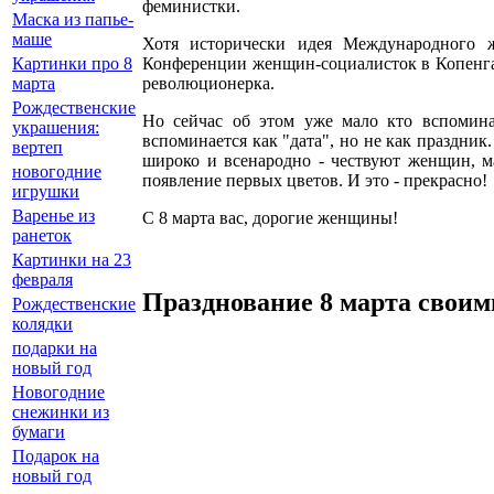
феминистки.
Маска из папье-
маше
Хотя исторически идея Международного 
Конференции женщин-социалисток в Копенгаг
Картинки про 8
революционерка.
марта
Рождественские
Но сейчас об этом уже мало кто вспомин
украшения:
вспоминается как "дата", но не как праздник
вертеп
широко и всенародно - чествуют женщин, ма
новогодние
появление первых цветов. И это - прекрасно!
игрушки
Варенье из
С 8 марта вас, дорогие женщины!
ранеток
Картинки на 23
февраля
Празднование 8 марта своим
Рождественские
колядки
подарки на
новый год
Новогодние
снежинки из
бумаги
Подарок на
новый год