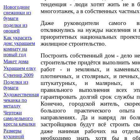
тенденция - люди хотят жить не в 
Новогодние
многоэтажек, а в собственных частных
снежинки из
бумаги
Даже руководители самого в
поделки из
откликнулись на нужды населения и 
овощей
приоритетных национальных проект
Как украсить
жилищное строительство.
дом: украшаем
комнату на
новый год
Построить собственный дом - дело не
Макет дома
строительстве придётся выполнить м
Украшаем елку
работ - и земляных, и каменных
Сувенир 2009
плотничных, и столярных, и печных
Поделки из
штукатурных, и малярных, и с
бумаги
правильного выполнения всех эт
Художественная
гарантировать долгий срок службы п
чеканка по
Конечно, городской житель, скоре
металлу
большого практического опыт
Чертежи
направлениях. Да и навряд ли бол
самодельного
застройщиков будут всё строить с
кресла качалки
даже нанимая рабочих на отдель
Размеры
кухонной
необходимо знать хотя бы в об