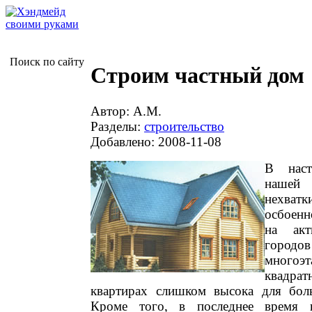
Поиск по сайту
Строим частный дом
Автор: А.М.
Разделы:
строительство
Добавлено: 2008-11-08
В наст
нашей 
нехват
осбоенн
на акт
горо
многоэт
квадрат
квартирах слишком высока для бол
Кроме того, в последнее время н