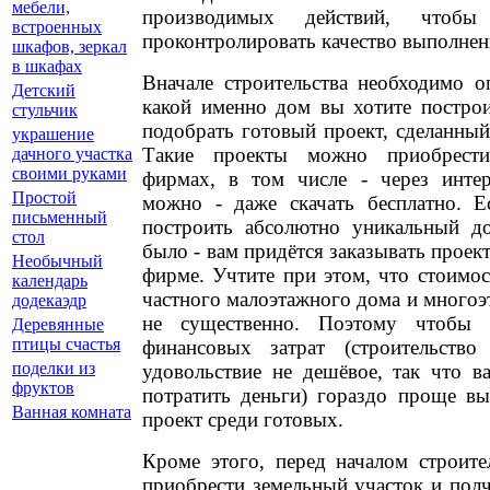
мебели,
производимых действий, чтобы
встроенных
проконтролировать качество выполнен
шкафов, зеркал
в шкафах
Вначале строительства необходимо о
Детский
какой именно дом вы хотите построи
стульчик
подобрать готовый проект, сделанны
украшение
Такие проекты можно приобрести
дачного участка
своими руками
фирмах, в том числе - через инте
Простой
можно - даже скачать бесплатно. 
письменный
построить абсолютно уникальный д
стол
было - вам придётся заказывать проек
Необычный
фирме. Учтите при этом, что стоимо
календарь
частного малоэтажного дома и многоэ
додекаэдр
не существенно. Поэтому чтобы 
Деревянные
птицы счастья
финансовых затрат (строительств
поделки из
удовольствие не дешёвое, так что в
фруктов
потратить деньги) гораздо проще в
Ванная комната
проект среди готовых.
Кроме этого, перед началом строите
приобрести земельный участок и пол