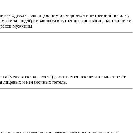
дметом одежды, защищающим от морозной и ветренной погоды,
ом стиля, подчёркивающим внутреннее состояние, настроение и
ересов мужчины.
ка (мелкая складчатость) достигается исключительно за счёт
ия лицевых и изнаночных петель.
ев, каждый из которых вывязывается вручную на спицах.