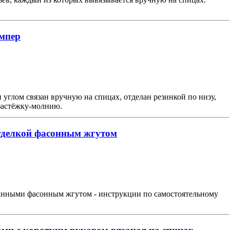
мпер
углом связан вручную на спицах, отделан резинкой по низу,
 застёжку-молнию.
тделкой фасонным жгутом
ланными фасонным жгутом - инструкции по самостоятельному