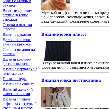
кофты с втачным
рукавом
Вязаные крючком
Мужской шарф является не только пре
летние детские
но и способом самовыражения, элемент
сапожки
даже служащий показателем сферы инт
Стирка и окраска
шерсти
Вязание юбки плиссе
Вязание рукавиц
Детские пинетки
вязаные крючком
Основы вязания на
спицах
Вязаная крючком
В случае вязаной юбки плиссе плиссиров
детская шапочка
узора вязания - правильного чередован
Вязание перчаток на
пяти спицах
Носки - следы
Вязаная юбка шестиклинка
Вязание на спицах
Вязаный женский
жакет - спицами
Вязаная спицами
кофточка с отделкой
фасонным жгутом
Юбку вяжут из одинаковых шести клинь