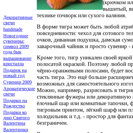
(крючком ил
вышитый, в
технике пэчворк или сухого валяния.
Декоративные
свечи
В форме тигра может быть любой атри
handmade
повседневности: чехол для сотового те
Новогодние
очков, диванная подушка, дамская сумо
сувениры:
заварочный чайник и просто сувенир -
символ 2009
года бык
Кроме того, тигр уникален своей ярко
выращивание
полосатой окраской. Поэтому любой пр
кристалла
чёрно-оранжевыми полосами, будет во
Подарок на
новый год
часть тигра. Это ещё больше расширяе
Сувенир 2009
возможных для самостоятельного изгот
Ароматические
Можно, например, разрисовать в тигри
свечи
стеклянные фужеры или декоративную в
Подарки на
ёлочный шар или комнатные тапочки, 
Рождество
тигровым принтом, лёгкий шарф или пл
Подарки ко
холодильник и т.д. - простор для фанта
дню Святого
безграничен.
Валентина
Валентинки