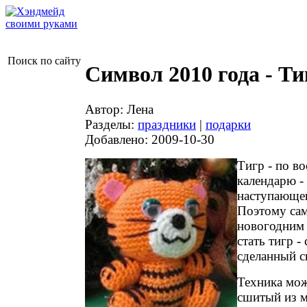
Поиск по сайту
Символ 2010 года - Ти
Автор: Лена
Разделы:
праздники
|
подарки
Добавлено: 2009-10-30
Тигр - по в
календарю -
наступающег
Поэтому са
новогодним
стать тигр -
сделанный с
Техника мож
сшитый из м