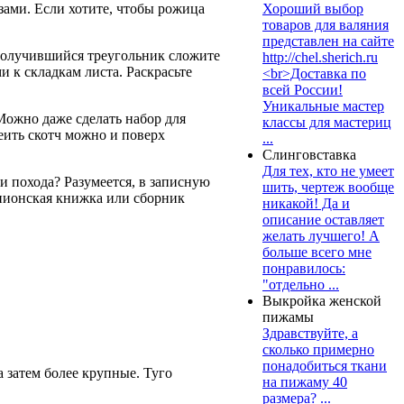
зами. Если хотите, чтобы рожица
Хороший выбор
товаров для валяния
представлен на сайте
 Получившийся треугольник сложите
http://chel.sherich.ru
 к складкам листа. Раскрасьте
<br>Доставка по
всей России!
Уникальные мастер
Можно даже сделать набор для
классы для мастериц
еить скотч можно и поверх
...
Слинговставка
Для тех, кто не умеет
и похода? Разумеется, в записную
шить, чертеж вообще
шпионская книжка или сборник
никакой! Да и
описание оставляет
желать лучшего! А
больше всего мне
понравилось:
"отдельно ...
Выкройка женской
пижамы
Здравствуйте, а
сколько примерно
понадобиться ткани
 затем более крупные. Туго
на пижаму 40
размера? ...