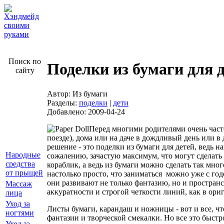
Поиск по
Поделки из бумаги для 
сайту
Автор: Из бумаги
Разделы:
поделки
|
дети
Добавлено: 2009-04-24
Перед многими родителями очень часто 
поезде), дома или на даче в дождливый день или в 
решение - это поделки из бумаги для детей, ведь 
Народные
сожалению, зачастую максимум, что могут сделать 
средства
кораблик, а ведь из бумаги можно сделать так мно
от прыщей
настолько просто, что заниматься можно уже с го
они развивают не только фантазию, но и пространс
Массаж
аккуратности и строгой четкости линий, как в ори
лица
Уход за
Листы бумаги, карандаш и ножницы - вот и все, ч
ногтями
фантазии и творческой смекалки. Но все это быст
Уход за