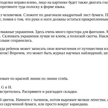
оделки вправо-влево, лицо на картинке будет также двигать гла
 протяните туда полоску в форме языка.
 из человечков. Сложите по диагонали квадратный лист бумаги.
, помня о том, что руки и ноги должны остаться прикрепленными
бумажные украшения. Здесь очень много простора для фантазии. 
. Склеивать украшения лучше не клеем, а полоской скотча. Накл
ольше сохранились.
куда ребенок может записать свои впечатления от путешествия ил
 ниток! Впрочем, это может быть журнал научных наблюдений, 
дрежьте по красной линии по линии сгиба.
 G и H.
 встретились. Распрямите и разгладьте складки.
цветок. Начните с тычинок, потом вырежьте мелкие лепестки, а
из скрученной бумаги, или просто вокруг карандаша.