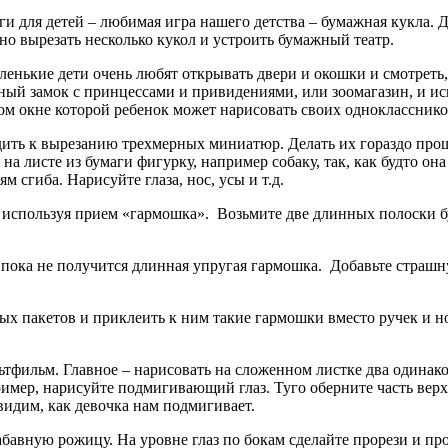
и для детей – любимая игра нашего детства – бумажная кукла.
жно вырезать несколько кукол и устроить бумажный театр.
нькие дети очень любят открывать двери и окошки и смотреть,
ный замок с принцессами и привидениями, или зоомагазин, и ис
дом окне которой ребенок может нарисовать своих однокласснико
ть к вырезанию трехмерных миниатюр. Делать их гораздо проще
на листе из бумаги фигурку, например собаку, так, как будто она
м сгиба. Нарисуйте глаза, нос, усы и т.д.
, используя прием «гармошка». Возьмите две длинных полоски 
 пока не получится длинная упругая гармошка. Добавьте страшн
ых пакетов и приклеить к ним такие гармошки вместо ручек и но
ьтфильм. Главное – нарисовать на сложенном листке два одинак
ример, нарисуйте подмигивающий глаз. Туго оберните часть верх
видим, как девочка нам подмигивает.
бавную рожицу. На уровне глаз по бокам сделайте прорези и про