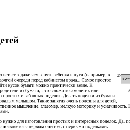
детей
встает задача: чем занять ребенка в пути (например, в
долгой очереди перед кабинетом врача... Самое простое
найти кусок бумаги можно практически везде. К
родители из бумаги, - это сложить самолетик или
го простых и забавных поделок. Делать поделки из бумаги
довалым малышом. Такие занятия очень полезны для детей,
твенное мышление, глазомер, мелкую моторику и усидчивость. К
гами.
то нужно для изготовления простых и интересных поделок. Да, 
ро появляется с первым опытом, с первыми поделками.