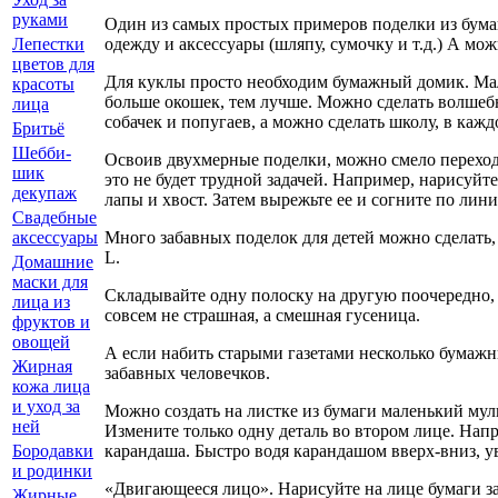
руками
Один из самых простых примеров поделки из бумаг
одежду и аксессуары (шляпу, сумочку и т.д.) А мо
Лепестки
цветов для
Для куклы просто необходим бумажный домик. Мале
красоты
больше окошек, тем лучше. Можно сделать волшеб
лица
собачек и попугаев, а можно сделать школу, в каж
Бритьё
Шебби-
Освоив двухмерные поделки, можно смело переходи
шик
это не будет трудной задачей. Например, нарисуйте 
декупаж
лапы и хвост. Затем вырежьте ее и согните по линия
Свадебные
Много забавных поделок для детей можно сделать
аксессуары
L.
Домашние
маски для
Складывайте одну полоску на другую поочередно,
лица из
совсем не страшная, а смешная гусеница.
фруктов и
овощей
А если набить старыми газетами несколько бумажн
Жирная
забавных человечков.
кожа лица
и уход за
Можно создать на листке из бумаги маленький мул
ней
Измените только одну деталь во втором лице. Нап
карандаша. Быстро водя карандашом вверх-вниз, у
Бородавки
и родинки
«Двигающееся лицо». Нарисуйте на лице бумаги за
Жирные