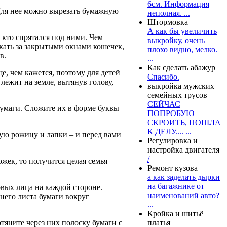
6см. Информация
 Для нее можно вырезать бумажную
неполная. ...
Штормовка
А как бы увеличить
 кто спрятался под ними. Чем
выкройку, очень
кать за закрытыми окнами кошечек,
плохо видно, мелко.
в.
...
Как сделать абажур
, чем кажется, поэтому для детей
Спасибо.
 лежит на земле, вытянув голову,
выкройка мужских
семейных трусов
СЕЙЧАС
бумаги. Сложите их в форме буквы
ПОПРОБУЮ
СКРОИТЬ, ПОШЛА
К ДЕЛУ.... ...
ую рожицу и лапки – и перед вами
Регулировка и
настройка двигателя
/
жек, то получится целая семья
Ремонт кузова
а как заделать дырки
на багажнике от
овых лица на каждой стороне.
наименований авто?
него листа бумаги вокруг
...
Кройка и шитьё
тяните через них полоску бумаги с
платья