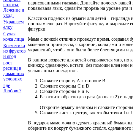
нарисованными глазами. Двигайте полоску вашей п
волосы.
показывала язык, сделайте прорезь на уровне рта и
Лечение и
уход.
Классика поделок из бумаги для детей – гирлянда
Украшаем
пополам еще раз. Нарисуйте фигурку и вырежьте ее
елку
фигурки.
Сухая
Мама с дочкой отлично проведут время, создавая 
кожа лица
маленькой принцессы, с короной, кольцами и колье
Косметика
украшений, чтобы они были более блестящими и д
из фруктов
и ягод
В раннем возрасте для детей открывается мир, но 
рост
книжку, сделанную, кстати, без помощи клея или
ресниц в
услышанных анекдотов.
домашних
условиях
Сложите сторону А к стороне В.
Где
Сложите стороны С и D.
Любовь?
Сложите стороны Е и F.
Разогните обратно два раза (до шага 2) и на
Откройте бумагу целиком и сложите стороны
Сложите лист к центру, так чтобы точки I и J
В подарок маме можно сделать красивый бумажный 
оберните их вокруг бумажного стебля, сделанного 