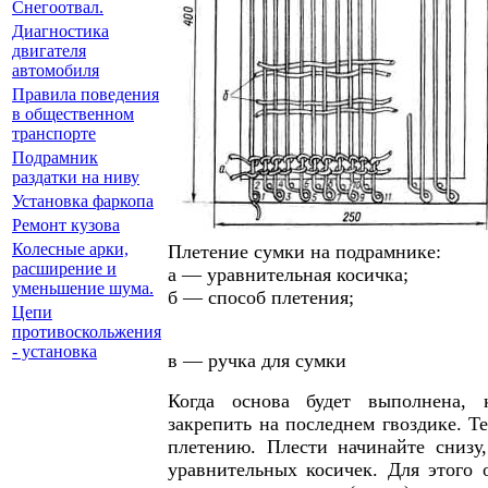
Снегоотвал.
Диагностика
двигателя
автомобиля
Правила поведения
в общественном
транспорте
Подрамник
раздатки на ниву
Установка фаркопа
Ремонт кузова
Колесные арки,
Плетение сумки на подрамнике:
расширение и
а — уравнительная косичка;
уменьшение шума.
б — способ плетения;
Цепи
противоскольжения
- установка
в — ручка для сумки
Когда основа будет выполнена, 
закрепить на последнем гвоздике. Т
плетению. Плести начинайте снизу
уравнительных косичек. Для этого 