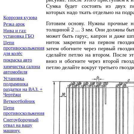
Сумка будет состоять из двух п
которых надо ткать отдельно на подр
Коррозия кузова
Готовим основу. Нужны прочные н
Резка арок
толщиной 2 ... 3 мм. Они должны быт
Нива и газ:
может быть гарус, капрон и даже шп
установка ГБО
ниток закрепите на первом гвозди
Цепи
затем обогните через первый гвозди
противоскольжения
для колёс
сделайте петлю на втором. После эт
покраска авто
вниз и обогните через второй гвоз
химчистка салона
петлю делайте вокруг третьего гвозд
автомобиля
Установка
подрамника
раздатки на ВАЗ. +
Чертёжи
Веткоотбойник
Цепи
противоскольжения
Снегоуборочный
отвал на вашу
машину.