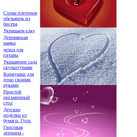
Схема плетения
обезьянок из
бисера
Украшаем елку
Деревянная
рамка
чехол для
гитары
Украшение сада
скульптурами
Кормушки для
птиц своими
руками
Простой
письменный
стол
Детские
поделки из
бумаги. Гуси.
Гипсовая
лепнина -