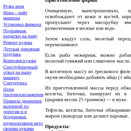
Приготовление фарша
.
Резка арок
Очищенную, выпотрошенную, 
Нива - лифт
освобождают от кожи и костей, нар
машины
пропускают через мясорубку вм
Установка фаркопа
размоченным в молоке или воде.
Подрамник
раздатки на ниву
Затем кладут соль, молотый пере
Ремонт кузова
перемешивают.
Детская дорожная
подушка
Если рыба нежирная, можно доба
молотый говяжий или сливочное масло.
Коррозия кузова
Снегоуборочный
В котлетную массу из трескового филе,
отвал на вашу
окуня необходимо добавить яйцо (1 яйцо
машину.
Снегоотвал.
Из приготовленной массы перед обж
Цепи
котлеты, биточки, панируют их в 
противоскольжения
(шарики весом 25 граммов) — в муке.
Правила движения
колонной по
Тефтели, котлеты, биточки обжариваю
дорогам и в
жиром сковороде или делают паровые.
бездорожье.
шумоизоляция авто
Продукты
:
своими руками