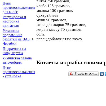
рыбы 750 граммов,
Цепи
хлеба 125 граммов,
противоскольжения
молока 150 граммов,
для колёс
сухарей или
Регулировка и
муки 50 граммов,
настройка
жира для жарки 75 граммов,
двигателя
жира в массу 70 граммов,
Установка
соль,
подрамника
перец добавляют по вкусу.
раздатки на ВАЗ. +
Чертёжи
Подрамник на
ниву, чертёж
химчистка салона
Котлеты из рыбы своими 
автомобиля
Цепи
противоскольжения
Поделиться…
- установка