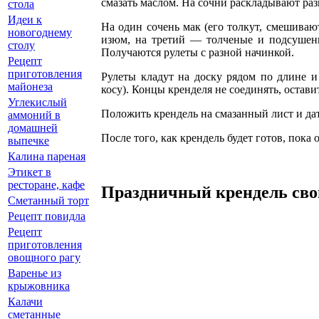
смазать маслом. На сочни раскладывают ра
стола
Идеи к
На один сочень мак (его толкут, смешиваю
новогоднему
изюм, на третий — толченые и подсушенн
столу
Получаются рулеты с разной начинкой.
Рецепт
приготовления
Рулеты кладут на доску рядом по длине и
майонеза
косу). Концы кренделя не соединять, остав
Углекислый
Положить крендель на смазанный лист и дат
аммоний в
домашней
После того, как крендель будет готов, пока 
выпечке
Калина пареная
Этикет в
ресторане, кафе
Праздничный крендель св
Сметанный торт
Рецепт повидла
Рецепт
приготовления
овощного рагу
Варенье из
крыжовника
Калачи
сметанные