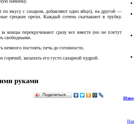
зную начинку.
т по вкусу с сахаром, добавляют одно яйцо), на другой —
ые грецкие орехи. Каждый сочень скатывают в трубку.
 за концы перекручивают сразу все вместе (но не плетут
ить свободными.
ь немного постоять; печь до готовности.
он горячий, засыпать его густо сахарной пудрой.
оими руками
Поделиться…
Изве
На