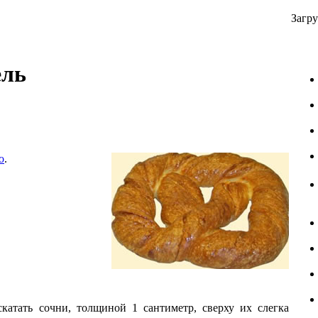
Загру
ель
о
.
аскатать сочни, толщиной 1 сантиметр, сверху их слегка