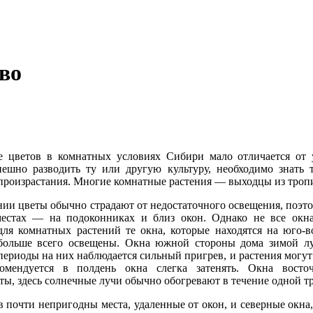
во
е цветов в комнатных условиях Сибири мало отличается от 
ешно разводить ту или другую культуру, необходимо знать 
произрастания. Многие комнатные растения — выходцы из тропи
ии цветы обычно страдают от недостаточного освещения, поэто
местах — на подоконниках и близ окон. Однако не все окн
ля комнатных растений те окна, которые находятся на юго-в
 больше всего освещены. Окна южной стороны дома зимой л
периоды на них наблюдается сильный пригрев, и растения могут 
комендуется в полдень окна слегка затенять. Окна восто
ты, здесь солнечные лучи обычно обогревают в течение одной тр
в почти непригодны места, удаленные от окон, и северные окна,