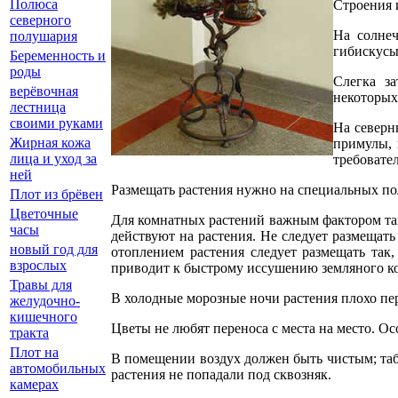
Полюса
Строения 
северного
На солнеч
полушария
гибискусы
Беременность и
роды
Слегка з
верёвочная
некоторых
лестница
своими руками
На северн
Жирная кожа
примулы, 
лица и уход за
требовате
ней
Размещать растения нужно на специальных пол
Плот из брёвен
Цветочные
Для комнатных растений важным фактором так
часы
действуют на растения. Не следует размещать
новый год для
отоплением растения следует размещать так
взрослых
приводит к быстрому иссушению земляного к
Травы для
В холодные морозные ночи растения плохо пе
желудочно-
кишечного
Цветы не любят переноса с места на место. О
тракта
Плот на
В помещении воздух должен быть чистым; таб
автомобильных
растения не попадали под сквозняк.
камерах