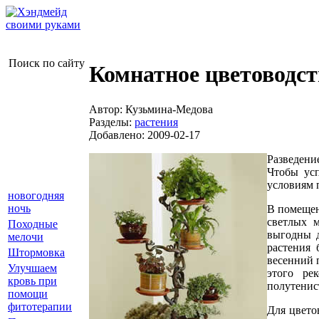
Поиск по сайту
Комнатное цветоводст
Автор: Кузьмина-Медова
Разделы:
растения
Добавлено: 2009-02-17
Разведени
Чтобы усп
условиям 
новогодняя
ночь
В помещен
светлых 
Походные
выгодны д
мелочи
растения
Штормовка
весенний 
Улучшаем
этого ре
кровь при
полутенис
помощи
фитотерапии
Для цвето