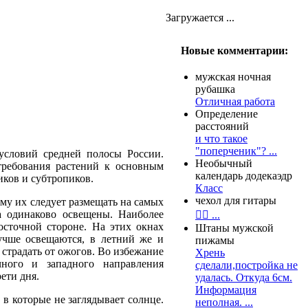
Загружается ...
Новые комментарии:
мужская ночная
рубашка
Отличная работа
Определение
расстояний
и что такое
"поперченик"? ...
условий средней полосы России.
Необычный
требования растений к основным
календарь додекаэдр
ков и субтропиков.
Класс
чехол для гитары
му их следует размещать на самых
а одинаково освещены. Наиболее
👍🏻 ...
осточной стороне. На этих окнах
Штаны мужской
учше освещаются, в летний же и
пижамы
страдать от ожогов. Во избежание
Хрень
чного и западного направления
сделали,постройка не
ети дня.
удалась. Откуда 6см.
Информация
 в которые не заглядывает солнце.
неполная. ...