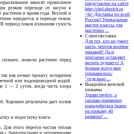
прыскивания зависят правильное
представлен на сайте
ри резком переходе от засухи к
http://chel.sherich.ru
 растения и время года. Весной и
<br>Доставка по всей
тение находится, в периоде покоя,
России! Уникальные
 В период покоя излишняя сухость
мастер классы для
мастериц ...
Слинговставка
Для тех, кто не умеет
шить, чертеж вообще
никакой! Да и
описание оставляет
сильнее, нежели растение перед
желать лучшего! А
больше всего мне
понравилось:
, так как ночью процесс испарения
"отдельно ...
речной или водопроводной водой.
Выкройка женской
 1 — 2 суток, когда часть хлора
пижамы
Здравствуйте, а
сколько примерно
й. Хорошие результаты дает полив
понадобиться ткани
на пижаму 40
размера? ...
тку и недостатку влаги.
Для этого берется чистая теплая
ния с бархатистыми и опущенными