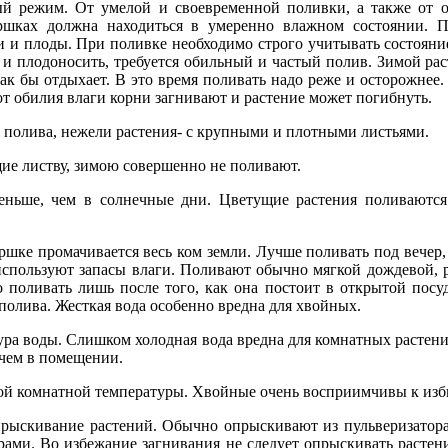
ый режим. От умелой и своевременной поливки, а также от о
ршках должна находиться в умеренно влажном состоянии. П
и и плоды. При поливке необходимо строго учитывать состояние
и и плодоносить, требуется обильный и частый полив. Зимой рас
к бы отдыхает. В это время поливать надо реже и осторожнее.
от обилия влаги корни загнивают и растение может погибнуть.
 полива, нежели растения- с крупными и плотными листьями.
ие листву, зимою совершенно не поливают.
ьше, чем в солнечные дни. Цветущие растения поливаются 
оршке промачивается весь ком земли. Лучше поливать под вечер
 используют запасы влаги. Поливают обычно мягкой дождевой, 
поливать лишь после того, как она постоит в открытой посуде
 полива. Жесткая вода особенно вредна для хвойных.
ура воды. Слишком холодная вода вредна для комнатных растени
 чем в помещении.
ой комнатной температуры. Хвойные очень восприимчивы к избы
рыскивание растений. Обычно опрыскивают из пульверизатора. 
рами. Во избежание загнивания не следует опрыскивать расте