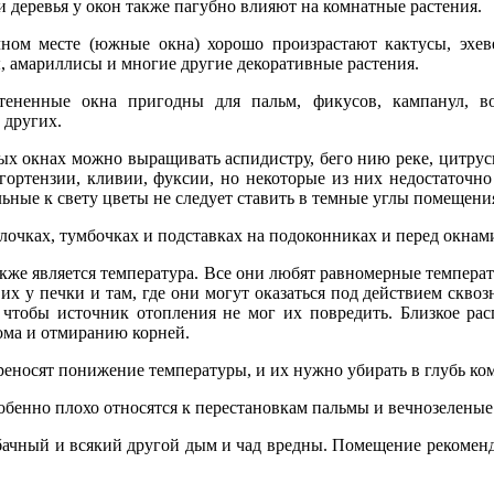
и деревья у окон также пагубно влияют на комнатные растения.
ном месте (южные окна) хорошо произрастают кактусы, эхев
, амариллисы и многие другие декоративные растения.
атененные окна пригодны для пальм, фикусов, кампанул, в
 других.
ых окнах можно выращивать аспидистру, бего нию реке, цитру
гортензии, кливии, фуксии, но некоторые из них недостаточн
льные к свету цветы не следует ставить в темные углы помещени
очках, тумбочках и подставках на подоконниках и перед окнам
же является температура. Все они любят равномерные температ
 их у печки и там, где они могут оказаться под действием скво
, чтобы источник отопления не мог их повредить. Близкое ра
ома и отмиранию корней.
реносят понижение температуры, и их нужно убирать в глубь ко
собенно плохо относятся к перестановкам пальмы и вечнозеленые
ачный и всякий другой дым и чад вредны. Помещение рекоменду