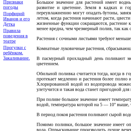
Признаки
Большое значение для растений имеет водн
погоды
развитие и цветение. Земля в кадках и го
переувлажнению могут опадать бутоны, завяз
Порфирий
летом, когда растения начинают расти, цвест
Иванов и его
жизненные функции сокращаются, растение ка
Детка
менее вредна, чем чрезмерный полив, так как 
Правила
поведения в
Растения с сочными листьями требуют меньше
театре
Прогулки с
Комнатные луковичные растения, сбрасывающ
ребёнком.
Закаливание.
В пасмурный прохладный день поливают мен
цветением.
Обильной поливка считается тогда, когда в г
протекает медленно и растения более полно
Хлорированной водой из водопровода можно 
улетучится и такая вода станет пригодной для
При поливе большое значение имеет температ
водой, температура которой на 5 — 10° выше,
В период покоя растения поливают сырой вод
Помимо поливки, большое значение имеет оп
вода. Опрыскивание производить лучше вече