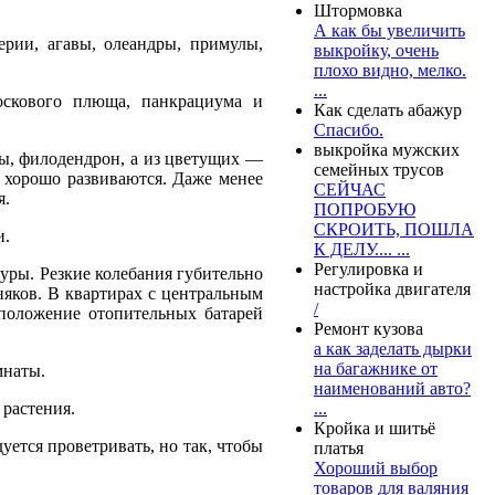
Штормовка
А как бы увеличить
ерии, агавы, олеандры, примулы,
выкройку, очень
плохо видно, мелко.
...
оскового плюща, панкрациума и
Как сделать абажур
Спасибо.
выкройка мужских
сы, филодендрон, а из цветущих —
семейных трусов
о хорошо развиваются. Даже менее
СЕЙЧАС
я.
ПОПРОБУЮ
СКРОИТЬ, ПОШЛА
и.
К ДЕЛУ.... ...
Регулировка и
уры. Резкие колебания губительно
настройка двигателя
зняков. В квартирах с центральным
/
сположение отопительных батарей
Ремонт кузова
а как заделать дырки
на багажнике от
мнаты.
наименований авто?
 растения.
...
Кройка и шитьё
ется проветривать, но так, чтобы
платья
Хороший выбор
товаров для валяния