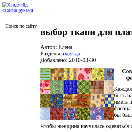
Поиск по сайту
выбор ткани для пла
Автор: Елена
Разделы:
одежда
Добавлено: 2010-03-30
Сов
фа
Каждая
быть н
иметь п
фасона 
бы были
Чтобы женщина научилась одеваться с