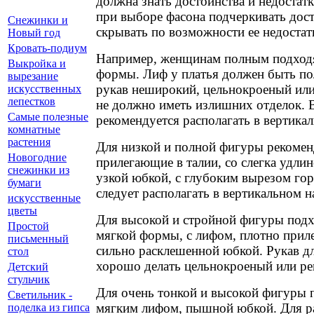
должна знать достоинства и недостат
при выборе фасона подчеркивать дос
Снежинки и
скрывать по возможности ее недостат
Новый год
Кровать-подиум
Например, женщинам полным подходя
Выкройка и
формы. Лиф у платья должен быть п
вырезание
рукав неширокий, цельнокроеный или
искусственных
лепестков
не должно иметь излишних отделок. 
Самые полезные
рекомендуется располагать в вертика
комнатные
растения
Для низкой и полной фигуры рекомен
Новогодние
прилегающие в талии, со слегка удли
снежинки из
узкой юбкой, с глубоким вырезом го
бумаги
следует располагать в вертикальном н
искусственные
цветы
Для высокой и стройной фигуры подх
Простой
мягкой формы, с лифом, плотно прил
письменный
сильно расклешенной юбкой. Рукав д
стол
хорошо делать цельнокроеный или ре
Детский
стульчик
Для очень тонкой и высокой фигуры п
Светильник -
мягким лифом, пышной юбкой. Для р
поделка из гипса