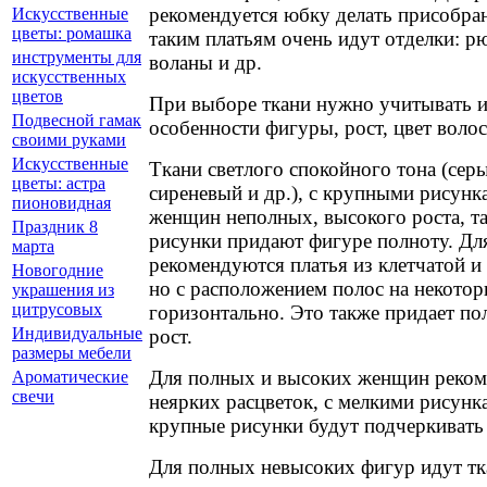
рекомендуется юбку делать присобран
Искусственные
цветы: ромашка
таким платьям очень идут отделки: р
инструменты для
воланы и др.
искусственных
цветов
При выборе ткани нужно учитывать 
Подвесной гамак
особенности фигуры, рост, цвет волос,
своими руками
Искусственные
Ткани светлого спокойного тона (серы
цветы: астра
сиреневый и др.), с крупными рисунк
пионовидная
женщин неполных, высокого роста, т
Праздник 8
рисунки придают фигуре полноту. Дл
марта
рекомендуются платья из клетчатой и 
Новогодние
но с расположением полос на некотор
украшения из
цитрусовых
горизонтально. Это также придает по
Индивидуальные
рост.
размеры мебели
Для полных и высоких женщин реком
Ароматические
свечи
неярких расцветок, с мелкими рисунка
крупные рисунки будут подчеркивать
Для полных невысоких фигур идут тк