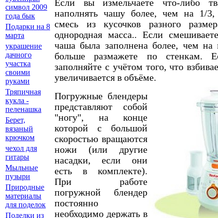
Если вы измельчаете что-либо тв
символ 2009
наполнять чашу более, чем на 1/3,
года бык
смесь из кусочков разного разме
Подарки на 8
однородная масса.. Если смешивает
марта
чаша была заполнена более, чем на 
украшение
дачного
больше размажете по стенкам. Е
участка
заполняйте с учётом того, что взбива
своими
увеличивается в объёме.
руками
Тряпичная
Погружные блендеры
кукла -
представляют собой
пеленашка
"ногу", на конце
Берет,
которой с большой
вязаный
крючком
скоростью вращаются
чехол для
ножи (или другие
гитары
насадки, если они
Мыльные
есть в комплекте).
пузыри
При работе
Природные
погружной блендер
материалы
постоянно
для поделок
необходимо держать в
Поделки из