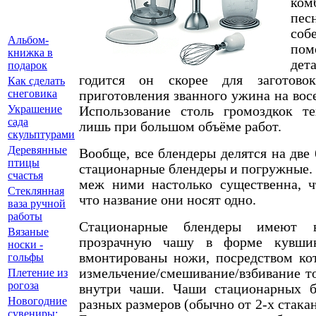
ком
пе
соб
Альбом-
по
книжка в
дет
подарок
годится он скорее для заготов
Как сделать
снеговика
приготовления званного ужина на вос
Украшение
Использование столь громоздкок т
сада
лишь при большом объёме работ.
скульптурами
Деревянные
Вообще, все блендеры делятся на две
птицы
стационарные блендеры и погружные.
счастья
меж ними настолько существенна, ч
Стеклянная
что название они носят одно.
ваза ручной
работы
Стационарные блендеры имеют 
Вязаные
прозрачную чашу в форме кувши
носки -
вмонтированы ножи, посредством ко
гольфы
измельчение/смешивание/взбивание то
Плетение из
рогоза
внутри чаши. Чаши стационарных б
Новогодние
разных размеров (обычно от 2-х стакан
сувениры: