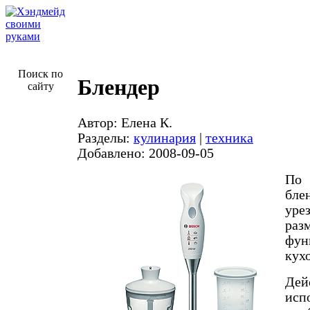
Поиск по
Блендер
сайту
Автор: Елена К.
Разделы:
кулинария
|
техника
Добавлено: 2008-09-05
По 
бл
ур
р
фун
кух
Дей
исп