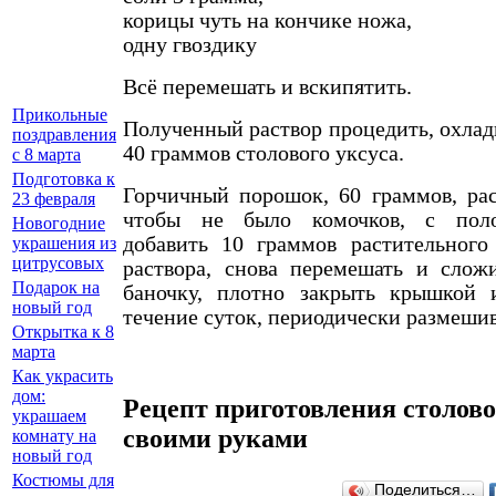
корицы чуть на кончике ножа,
одну гвоздику
Всё перемешать и вскипятить.
Прикольные
Полученный раствор процедить, охлади
поздравления
40 граммов столового уксуса.
с 8 марта
Подготовка к
Горчичный порошок, 60 граммов, рас
23 февраля
чтобы не было комочков, с поло
Новогодние
добавить 10 граммов растительного
украшения из
цитрусовых
раствора, снова перемешать и слож
Подарок на
баночку, плотно закрыть крышкой 
новый год
течение суток, периодически размешив
Открытка к 8
марта
Как украсить
дом:
Рецепт приготовления столов
украшаем
своими руками
комнату на
новый год
Костюмы для
Поделиться…