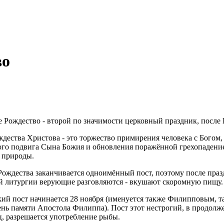
во
 Рождество - второй по значимости церковный праздник, после 
дества Христова - это торжество примирения человека с Богом
ого подвига Сына Божия и обновления поражённой грехопадени
 природы.
ождества заканчивается одноимённый пост, поэтому после пра
й литургии верующие разговляются - вкушают скоромную пищу.
ий пост начинается 28 ноября (именуется также Филипповым, так
день памяти Апостола Филиппа). Пост этот нестрогий, в продолж
ц, разрешается употребление рыбы.