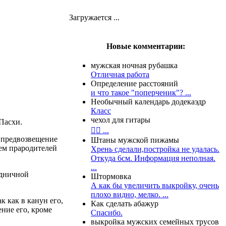
Загружается ...
Новые комментарии:
мужская ночная рубашка
Отличная работа
Определение расстояний
и что такое "поперченик"? ...
Необычный календарь додекаэдр
Класс
чехол для гитары
Пасхи.
👍🏻 ...
, предвозвещение
Штаны мужской пижамы
ем прародителей
Хрень сделали,постройка не удалась.
Откуда 6см. Информация неполная.
...
здничной
Штормовка
А как бы увеличить выкройку, очень
плохо видно, мелко. ...
 как в канун его,
Как сделать абажур
ение его, кроме
Спасибо.
выкройка мужских семейных трусов