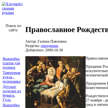
Поиск по
Православное Рождест
сайту
Автор: Галина Павловна
Разделы:
праздники
Добавлено: 2009-10-30
Православное
Выкройка
платья для
Праздник Рож
полных
искупительн
Тряпичная
человеческой
кукла -
пеленашка
Праздником Р
Детские
Божественно
поделки из
бумаги.
Рождественск
Гуси.
27 ноября - 
сред и пятни
Выкройка