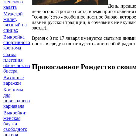
женского
День, предше
халата
день особо строгого поста, время приготовления
Мужской
"сочиво"; это - особенное постное блюдо, которо
жилет,
давней русской традиции, в сочельник не вкушаю
вязаный на
звезде).
спицах
Выкройка
Время с 8 по 17 января именуется святыми дням
спортивного
посты в среду и пятницу; это - дни особой радо
костюма
Схема
плетения
Православное Рождество свои
обезьянок из
бисера
Вязанные
варежки
Костюмы
для
новогоднего
карнавала
Выкройки:
женская
блузка
свободного
покроя