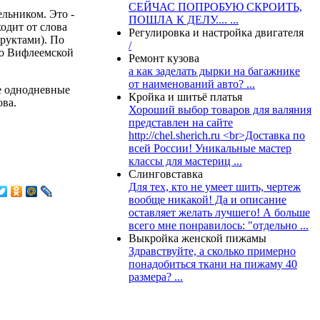
СЕЙЧАС ПОПРОБУЮ СКРОИТЬ,
льником. Это -
ПОШЛА К ДЕЛУ.... ...
одит от слова
Регулировка и настройка двигателя
фруктами). По
/
 о Вифлеемской
Ремонт кузова
а как заделать дырки на багажнике
от наименований авто? ...
ые однодневные
Кройка и шитьё платья
ова.
Хороший выбор товаров для валяния
представлен на сайте
http://chel.sherich.ru <br>Доставка по
всей России! Уникальные мастер
классы для мастериц ...
Слинговставка
Для тех, кто не умеет шить, чертеж
вообще никакой! Да и описание
оставляет желать лучшего! А больше
всего мне понравилось: "отдельно ...
Выкройка женской пижамы
Здравствуйте, а сколько примерно
понадобиться ткани на пижаму 40
размера? ...