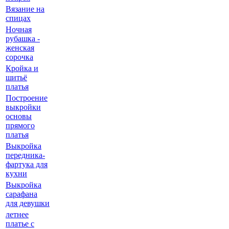
Вязание на
спицах
Ночная
рубашка -
женская
сорочка
Кройка и
шитьё
платья
Построение
выкройки
основы
прямого
платья
Выкройка
передника-
фартука для
кухни
Выкройка
сарафана
для девушки
летнее
платье с