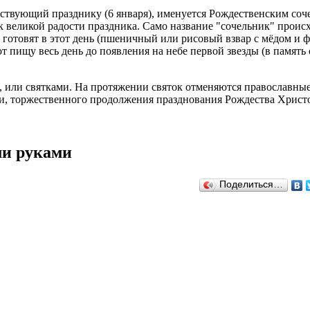
ствующий празднику (6 января), именуется Рождественским соче
 к великой радости праздника. Само название "сочельник" происх
е готовят в этот день (пшеничный или рисовый взвар с мёдом и 
т пищу весь день до появления на небе первой звезды (в память
и, или святками. На протяжении святок отменяются православн
сти, торжественного продолжения празднования Рождества Христ
ми руками
Поделиться…