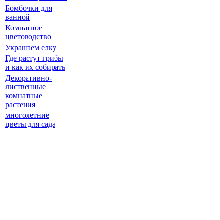
Бомбочки для
ванной
Комнатное
цветоводство
Украшаем елку
Где растут грибы
и как их собирать
Декоративно-
лиственные
комнатные
растения
многолетние
цветы для сада