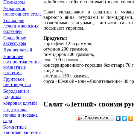
«Любительский» и специями (перец, горчиц
Помидроы
Украшение
Салат укладывают, в салатник и украш
новогоднего стола
вареного яйца, огурцами и помидорами
Травы для
различными фигурами, листьями салата
лечения женских
посыпают укропом.
болезней
Свадебные
Продукты
:
аксессуары
картофеля 125 граммов,
огурцов 200 граммов,
Лук репчатый
помидоров 200 граммов,
Наиболее
лука 100 граммов,
распространенные
консервированного горошка без отвара 70 
комнатные
яиц 2 шт.,
растения
сметаны 150 граммов,
Грунтовое
соуса «Южный» или «Любительский» 30 гр
цветоводство
Бородавки и
родинки
Салат «Летний» своими ру
ковровая клумба
Подготовка
почвы и посадка
Поделиться…
сада
Комнатные
хвойные растения